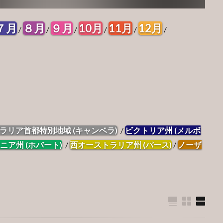
７月
８月
９月
10月
11月
12月
/
/
/
/
/
/
ラリア首都特別地域 (キャンベラ)
/
ビクトリア州 (メルボ
ニア州 (ホバート)
/
西オーストラリア州 (パース)
/
ノーザ