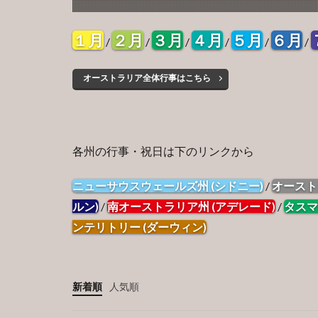
１月
２月
３月
４月
５月
６月
/
/
/
/
/
/
オーストラリア全体行事はこちら
各州の行事・祝日は下のリンクから
ニューサウスウェールズ州 (シドニー)
/
オースト
ルン)
/
南オーストラリア州 (アデレード)
/
タスマ
ンテリトリー (ダーウィン)
新着順
人気順