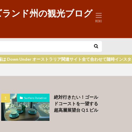
ズランド州の観光ブログ
own Under オーストラリア関連サイト全て合わせて随時インスタグ
絶対行きたい！ゴール
Surfers Paradise
ドコーストを一望する
超高層展望台 Q１ビル