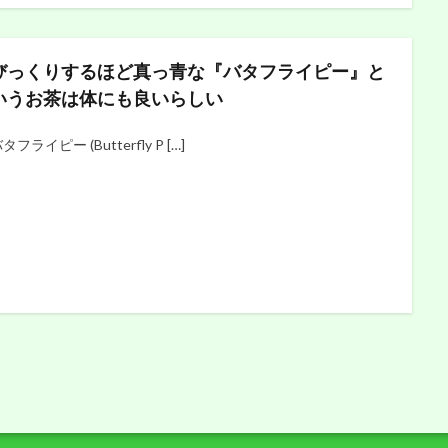
びっくりするほど真っ青な『バタフライピー』と
いうお茶は体にも良いらしい
タフライピー (Butterfly P […]