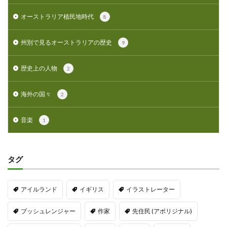
オーストラリア植民地時代
8
州別で見るオーストラリアの歴史
9
歴史上の人物
2
海外の国々
2
音楽
1
タグ
アイルランド
イギリス
イラストレーター
ブッシュレンジャー
作家
先住民 (アボリジナル)