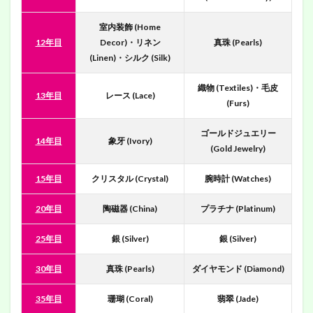
室内装飾 (Home
12年目
Decor)・リネン
真珠 (Pearls)
(Linen)・シルク (Silk)
織物 (Textiles)・毛皮
13年目
レース (Lace)
(Furs)
ゴールドジュエリー
14年目
象牙 (Ivory)
(Gold Jewelry)
15年目
クリスタル (Crystal)
腕時計 (Watches)
20年目
陶磁器 (China)
プラチナ (Platinum)
25年目
銀 (Silver)
銀 (Silver)
30年目
真珠 (Pearls)
ダイヤモンド (Diamond)
35年目
珊瑚 (Coral)
翡翠 (Jade)