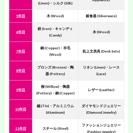
(Linen)・シルク (Silk)
5年目
木 (Wood)
銀食器 (Silverware)
鉄 (Iron)・キャンディ
6年目
木 (Wood)
(Candy)
銅 (Copper)・羊毛
7年目
机上文房具 (Desk Sets)
(Wool)
ブロンズ (Bronze)・陶
リネン (Linen)・レース
8年目
器 (Pottery)
(Lace)
柳 (Willow)・陶器
9年目
レザー (Leather)
(Pottery)・銅 (Copper)
錫 (Tin)・アルミニウム
ダイヤモンドジュエリー
10年目
(Aluminum)
(Diamond Jewelry)
ファッションジュエリー
11年目
スチール (Steel)
(Fashion Jewelry)