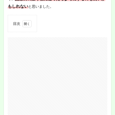
もしれない
と思いました。
目次
1
記念
日の
贈り
物リ
スト
1.1
リス
トは
誰が
いつ
決め
たの
か？
2
記念
日の