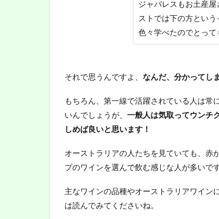
ジャパレスもお土産屋
ー
ストでは下の方という
ス
ト
色々学べたのでとって
ラ
リ
ア
ワ
それで思うんですよ、
なんだ、分かってし
イ
ン
もちろん、第一線で活躍されている人は常
4
いんでしょうが、
一般人は気取ってウンチ
漫
しめば良いと思います！
画
に
紹
オーストラリアの人たちを見ていても、赤
介
プのワインを選んで飲む感じな人が多いで
さ
れ
主なワインの品種やオーストラリアワイン
た
オ
は読んでみてくださいね。
ー