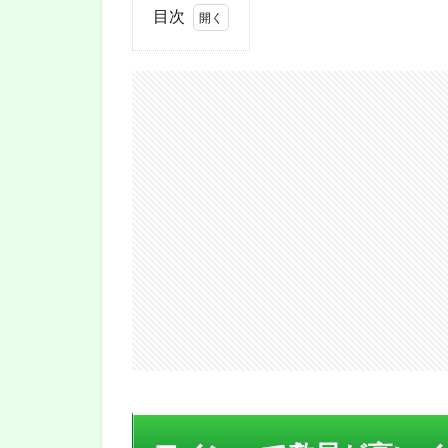
目次
1
ワイ
ンっ
て敷
居が
高い
イメ
ー
ジ？
2
おす
すめ
のメ
ーカ
ーは
どれ
だろ
う？