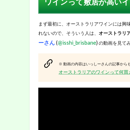
ワインって敷居が高いイ
2.0.1
赤のス
パーク
リング
まず最初に、オーストラリアワインには興
ワイン
れないので、そういう人は、
オーストラリ
2.0.2
ーさん
(
@isshi_brisbane
)
の動画を見て
貴腐ワ
イン
2.1
※ 動画の内容はいっしーさんの記事から
とい
オーストラリアのワインって何買
う事
で、
詳し
い人
に聞
いて
みま
し
た！