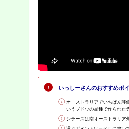
2.1.1
りょー
じさん
2.1.2
Cozy
さん
2.1.3
XA さ
ん
2.1.4
かんち
ゃんさ
いっしーさんのおすすめポ
ん
2.1.5
オーストラリアでいちばん評
Florence
いうブドウの品種で作られた
Christina
さん
シラーズは南オーストラリア
2.1.6
選ぶポイントはラベルに書い