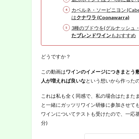
Maika
カベルネ・ソービニヨン (Caber
さん
は
クナワラ (Coonawarra)
2.1.7
3種のブドウを(グルナッシュ
晴さん
たブレンドワイン
もおすすめ
2.1.8
いっし
ーさん
どうですか？
3
この動画は
ワインのイメージにつきまとう
日
本
人が増えれば良いな
という想いから作った
で
も
これは私も全く同感で、私の場合はたまた
気
と一緒にガッツリワイン研修に参加させて
軽
に
ワインについてテストも受けたので、一応基
買
分)
え
る
オ