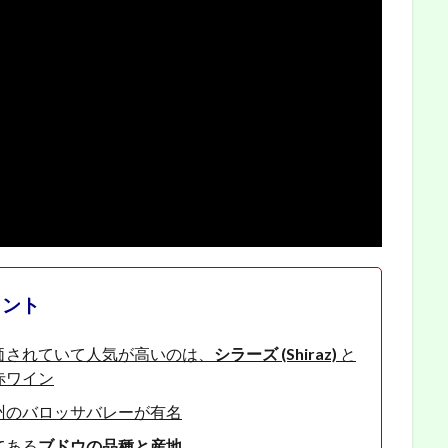
イント
価されていて人気が高いのは、
シラーズ (Shiraz)
と
赤ワイン
州のバロッサバレーが有名
てある
ブドウの品種と産地