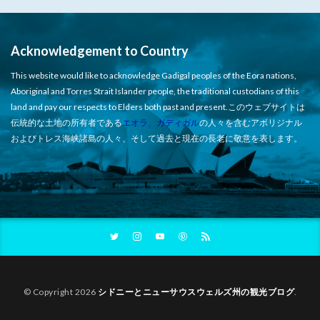
Acknowledgement to Country
This website would like to acknowledge Gadigal peoples of the Eora nations,
Aboriginal and Torres Strait Islander people, the traditional custodians of this
land and pay our respects to Elders both past and present.このウェブサイトは
伝統的な土地の所有者である
エオラ、ガディガル
の人々を含むアボリジナル
およびトレス海峡諸島の人々、そして過去と現在の長老に敬意を表します。
© Copyright 2026
シドニーとニューサウスウェルズ州の観光ブログ
.