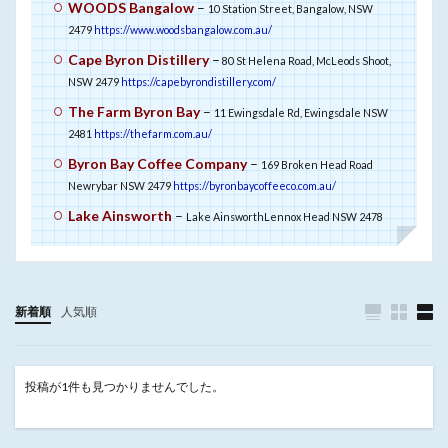
WOODS Bangalow
–
10 Station Street, Bangalow, NSW
2479
https://www.woodsbangalow.com.au/
Cape Byron Distillery
–
80 St Helena Road, McLeods Shoot,
NSW 2479
https://capebyrondistillery.com/
The Farm Byron Bay
–
11 Ewingsdale Rd, Ewingsdale NSW
2481
https://thefarm.com.au/
Byron Bay Coffee Company
–
169 Broken Head Road
Newrybar NSW 2479
https://byronbaycoffeeco.com.au/
Lake Ainsworth
–
Lake AinsworthLennox Head NSW 2478
新着順
人気順
投稿が1件も見つかりませんでした。