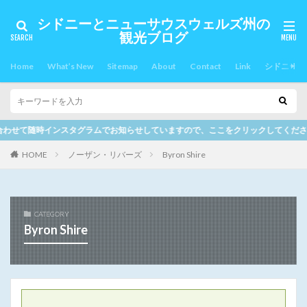
シドニーとニューサウスウェルズ州の
観光ブログ
Home
What’s New
Sitemap
About
Contact
Link
シドニー郊
ムでお知らせしていますので、ここをクリックしてください。
HOME
ノーザン・リバーズ
Byron Shire
CATEGORY
Byron Shire