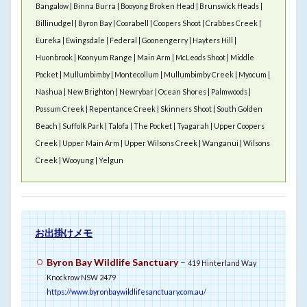
Bangalow | Binna Burra | Booyong Broken Head | Brunswick Heads |
Billinudgel | Byron Bay | Coorabell | Coopers Shoot | Crabbes Creek |
Eureka | Ewingsdale | Federal | Goonengerry | Hayters Hill |
Huonbrook | Koonyum Range | Main Arm | McLeods Shoot | Middle
Pocket | Mullumbimby | Montecollum | Mullumbimby Creek | Myocum |
Nashua | New Brighton | Newrybar | Ocean Shores | Palmwoods |
Possum Creek | Repentance Creek | Skinners Shoot | South Golden
Beach | Suffolk Park | Talofa | The Pocket | Tyagarah | Upper Coopers
Creek | Upper Main Arm | Upper Wilsons Creek | Wanganui | Wilsons
Creek | Wooyung | Yelgun
お出掛けメモ
Byron Bay Wildlife Sanctuary
–
419 Hinterland Way
Knockrow NSW 2479
https://www.byronbaywildlifesanctuary.com.au/