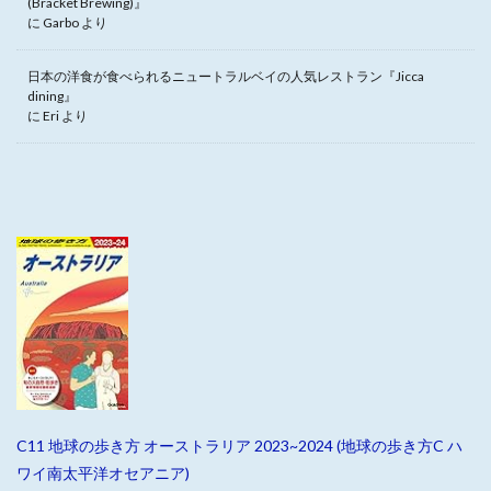
(Bracket Brewing)』
に
Garbo
より
日本の洋食が食べられるニュートラルベイの人気レストラン『Jicca
dining』
に
Eri
より
C11 地球の歩き方 オーストラリア 2023~2024 (地球の歩き方C ハ
ワイ南太平洋オセアニア)