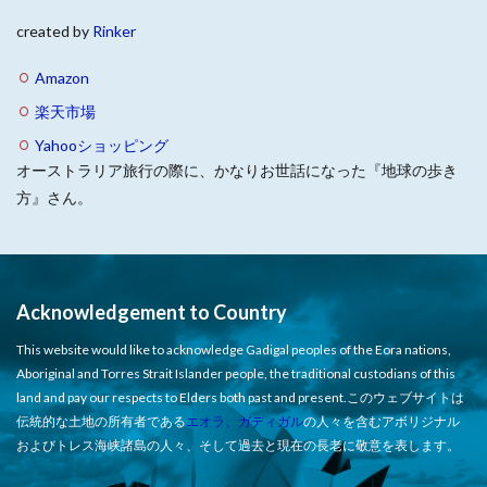
created by
Rinker
Amazon
楽天市場
Yahooショッピング
オーストラリア旅行の際に、かなりお世話になった『地球の歩き
方』さん。
Acknowledgement to Country
This website would like to acknowledge Gadigal peoples of the Eora nations,
Aboriginal and Torres Strait Islander people, the traditional custodians of this
land and pay our respects to Elders both past and present.このウェブサイトは
伝統的な土地の所有者である
エオラ、ガディガル
の人々を含むアボリジナル
およびトレス海峡諸島の人々、そして過去と現在の長老に敬意を表します。