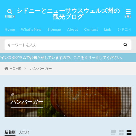
シドニーとニューサウスウェルズ州の
観光ブログ
Home
What’s New
Sitemap
About
Contact
Link
シドニー郊
せしていますので、ここをクリックしてください。
HOME
ハンバーガー
TAG
ハンバーガー
新着順
人気順