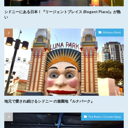
シドニーにある日本！『リージェントプレイス (Regent Place)』が熱
い
Milsons Point
地元で愛され続けるシドニー の遊園地『ルナパーク』
The Rocks / Circular Quay