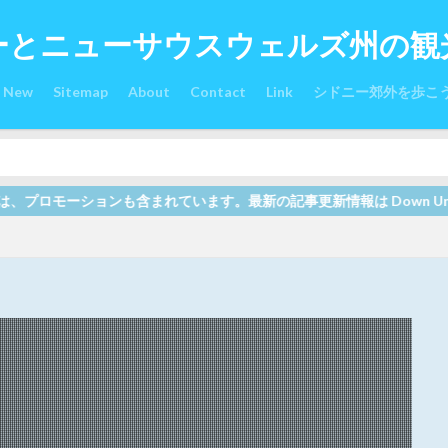
ーとニューサウスウェルズ州の観
s New
Sitemap
About
Contact
Link
シドニー郊外を歩こ
れています。最新の記事更新情報は Down Under オーストラリ