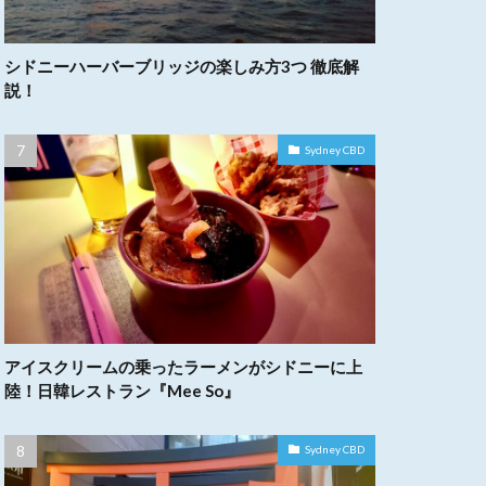
シドニーハーバーブリッジの楽しみ方3つ 徹底解
説！
Sydney CBD
アイスクリームの乗ったラーメンがシドニーに上
陸！日韓レストラン『Mee So』
Sydney CBD