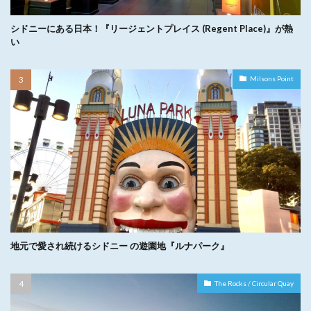
シドニーにある日本！『リージェントプレイス (Regent Place)』が熱
い
Milsons Point
地元で愛され続けるシドニー の遊園地『ルナパーク』
The Rocks / Circular Quay