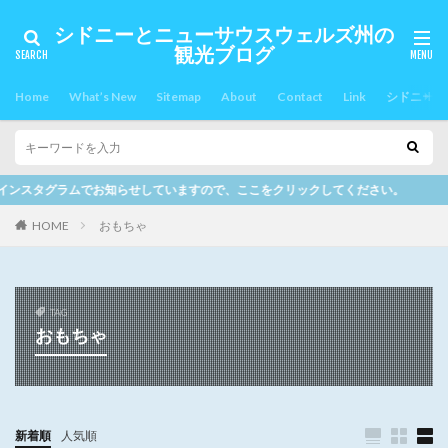
シドニーとニューサウスウェルズ州の
観光ブログ
Home
What’s New
Sitemap
About
Contact
Link
シドニー郊
せしていますので、ここをクリックしてください。
HOME
おもちゃ
TAG
おもちゃ
新着順
人気順