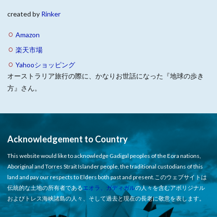
created by
Rinker
Amazon
楽天市場
Yahooショッピング
オーストラリア旅行の際に、かなりお世話になった『地球の歩き
方』さん。
Acknowledgement to Country
This website would like to acknowledge Gadigal peoples of the Eora nations,
Aboriginal and Torres Strait Islander people, the traditional custodians of this
land and pay our respects to Elders both past and present.このウェブサイトは
伝統的な土地の所有者である
エオラ、ガディガル
の人々を含むアボリジナル
およびトレス海峡諸島の人々、そして過去と現在の長老に敬意を表します。