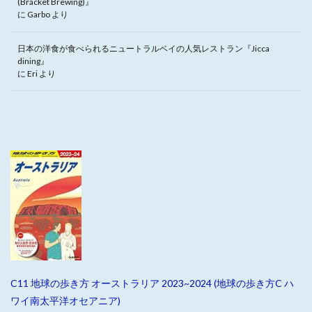
(Bracket Brewing)』
に
Garbo
より
日本の洋食が食べられるニュートラルベイの人気レストラン『Jicca
dining』
に
Eri
より
C11 地球の歩き方 オーストラリア 2023~2024 (地球の歩き方C ハ
ワイ南太平洋オセアニア)