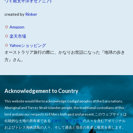
ワイ南太平洋オセアニア)
created by
Rinker
Amazon
楽天市場
Yahooショッピング
オーストラリア旅行の際に、かなりお世話になった『地球の歩き
方』さん。
Acknowledgement to Country
This website would like to acknowledge Gadigal peoples of the Eora nations,
Aboriginal and Torres Strait Islander people, the traditional custodians of this
land and pay our respects to Elders both past and present.このウェブサイトは
伝統的な土地の所有者である
エオラ、ガディガル
の人々を含むアボリジナル
およびトレス海峡諸島の人々、そして過去と現在の長老に敬意を表します。