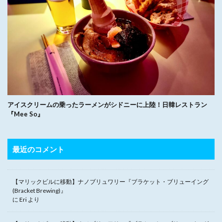
アイスクリームの乗ったラーメンがシドニーに上陸！日韓レストラン
『Mee So』
最近のコメント
【マリックビルに移動】ナノブリュワリー『ブラケット・ブリューイング
(Bracket Brewing)』
に
Eri
より