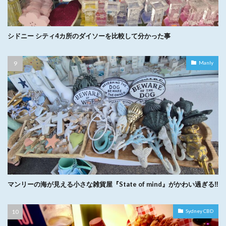
シドニー シティ4カ所のダイソーを比較して分かった事
Manly
マンリーの海が見える小さな雑貨屋『State of mind』がかわい過ぎる‼︎
Sydney CBD