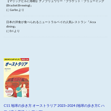
【マリックビルに移動】ナノブリュワリー『ブラケット・ブリューイング
(Bracket Brewing)』
に
Garbo
より
日本の洋食が食べられるニュートラルベイの人気レストラン『Jicca
dining』
に
Eri
より
C11 地球の歩き方 オーストラリア 2023~2024 (地球の歩き方C ハ