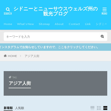
シドニーとニューサウスウェルズ州の
観光ブログ
Home
What’s New
Sitemap
About
Contact
Link
シドニー郊
していますので、ここをクリックしてください。
HOME
アジア人街
TAG
アジア人街
新着順
人気順