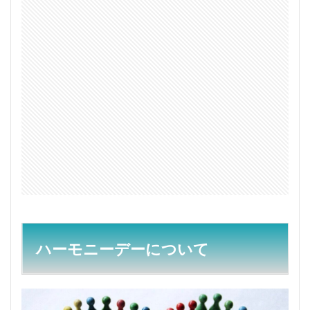
ーは
何を
す
る？
1.2
なぜ
オレ
ンジ
色が
シン
ボル
カラ
ー？
2
おわ
りに
ハーモニーデーについて