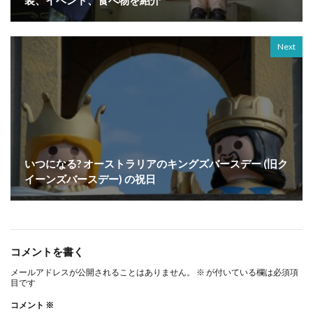
装、イベント、食べ物を紹介
Next
いつになる? オーストラリアのキングズバースデー (旧ク
イーンズバースデー) の祝日
コメントを書く
メールアドレスが公開されることはありません。
※
が付いている欄は必須項
目です
コメント
※