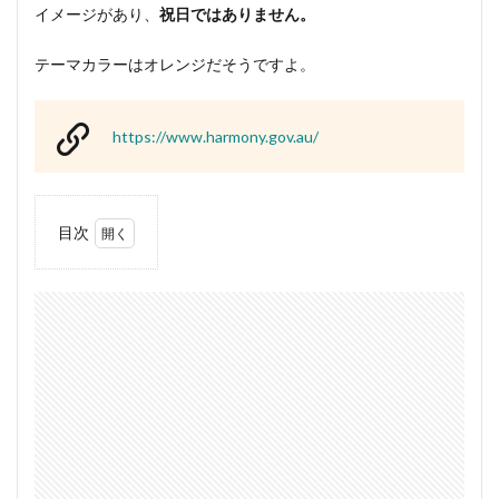
イメージがあり、
祝日ではありません。
テーマカラーはオレンジだそうですよ。
https://www.harmony.gov.au/
目次
1
ハー
モニ
ーデ
ーに
つい
て
1.1
ハー
モニ
ーデ