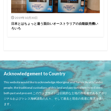
2019年10月30日
日本とはちょっと違う面白いオーストラリアの自動販売機い
ろいろ
Acknowledgement to Country
This website would like to acknowledge Aboriginal and Torres Strait Islander
people, the traditional custodians of this land and pay our respects to Elders
both past and present.このウェブサイトは伝統的な土地の所有者であるアボリ
ジナルおよびトレス海峡諸島の人々、そして過去と現在の長老に敬意を表し
ます。