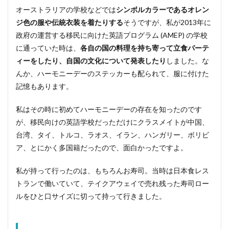
オーストラリアの学校などでは
シンボルカラーであるオレン
ジ色の服や伝統衣装を着たりする
そうですが、私が2013年に
政府の運営する移民に向けた英語プログラム (AMEP) の学校
に通っていた時は、
各自の国の料理を持ち寄って立食パーテ
ィーをしたり、自国の文化について発表したり
しました。な
んか、ハーモニーデーのステッカーも配られて、服に付けた
記憶もあります。
私はその時に初めてハーモニーデーの存在を知ったのです
が、移民向けの英語学校だっただけにクラスメイトが中国、
台湾、タイ、トルコ、ラオス、イラン、ハンガリー、ボリビ
ア、とにかく多国籍だったので、面白かったですよ。
私が持って行ったのは、もちろんお寿司。当時は日本食レス
トランで働いていて、テイクアウェイで売れ残った寿司ロー
ルをひと口サイズに切って持って行きました。