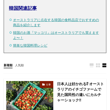
韓国関連記事
オーストラリアに点在する韓国の食料品店でおすすめの
商品を紹介します
韓国のお酒『マッコリ』はオーストラリアでも買えます
よ〜！
簡単な韓国料理レシピ
新着順
人気順
日本人は好かれる⁉︎ オースト
仕事
ラリアのイチゴファームで
見た国民性の違いにカルチ
ャーショック‼︎