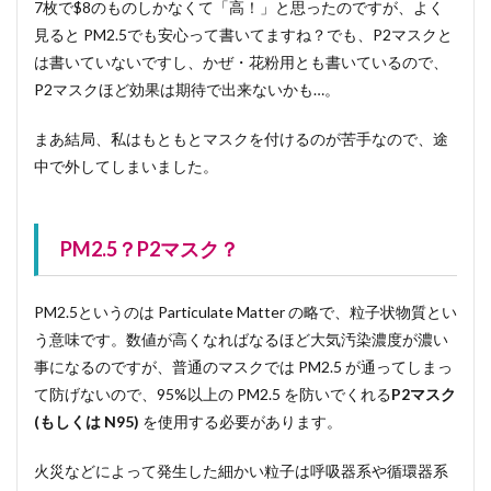
7枚で$8のものしかなくて「高！」と思ったのですが、よく
見ると PM2.5でも安心って書いてますね？でも、P2マスクと
は書いていないですし、かぜ・花粉用とも書いているので、
P2マスクほど効果は期待で出来ないかも…。
まあ結局、私はもともとマスクを付けるのが苦手なので、途
中で外してしまいました。
PM2.5？P2マスク？
PM2.5というのは Particulate Matter の略で、粒子状物質とい
う意味です。数値が高くなればなるほど大気汚染濃度が濃い
事になるのですが、普通のマスクでは PM2.5 が通ってしまっ
て防げないので、95%以上の PM2.5 を防いでくれる
P2マスク
(もしくは N95)
を使用する必要があります。
火災などによって発生した細かい粒子は呼吸器系や循環器系