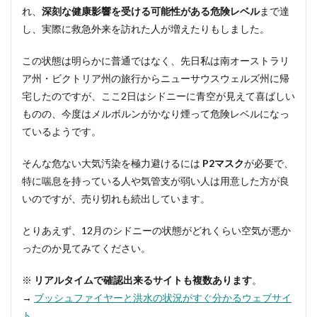
れ、
深刻な健康影響を受ける可能性がある危険レベル
まで達
し、実際に救急外来を訪れた人が増えたりもしました。
この状態は明らかに普通ではなく、先日私は南オーストラリ
ア州・ビクトリア州の旅行からニューサウスウェルズ州に帰
宅したのですが、ここ2日はシドニーに青空が見えて喜ばしい
ものの、今度はメルボルンがかなり煙って危険レベルになっ
ているようです。
そんな
危ない大気汚染を極力避けるには
P2マスク
が必要
で、
特に喘息を持っている人や気管支が弱い人は用意した方が良
いのですが、売り切れも続出しています。
とりあえず、12月のシドニーの状態がどれくらい空気が悪か
ったのか見てみてください。
※
リアルタイムで確認出来るサイトも複数あります
。
→
ブッシュファイヤーと洪水の状況がすぐ分かるウェブサイ
ト