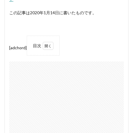
この記事は2020年1月14日に書いたものです。
目次
[adchord]
1
赤い
太陽
とシ
ティ
にま
で届
く煙
1.1
煙に
包ま
れる
シド
ニー