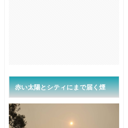
2
大気
汚染
度数
をウ
ェブ
サイ
トで
確認
3
大気
汚染
から
身を
守る
赤い太陽とシティにまで届く煙
には
3.1
PM2.5？
P2マス
ク？
3.2
マス