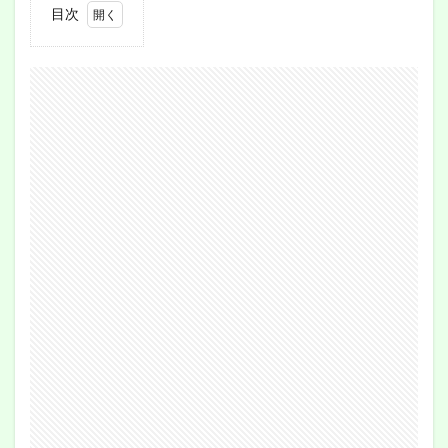
目次
1
セブ
ンイ
レブ
ンは
好き
です
が…
2
さ
て、
その
お味
は？
3
結果