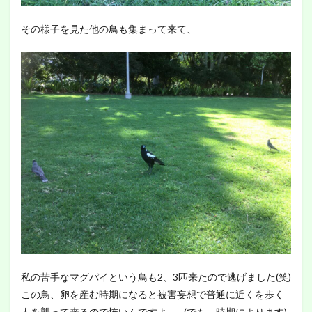
その様子を見た他の鳥も集まって来て、
私の苦手なマグパイという鳥も2、3匹来たので逃げました(笑)
この鳥、卵を産む時期になると被害妄想で普通に近くを歩く
人を襲って来るので怖いんですよ…。(でも、時期によります)