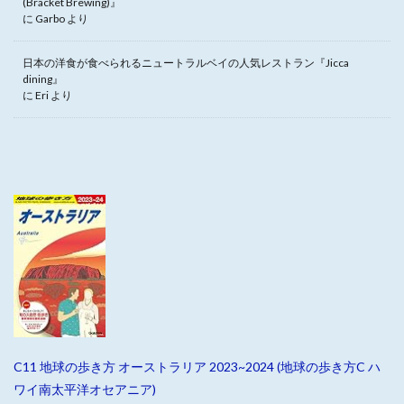
(Bracket Brewing)』
に
Garbo
より
日本の洋食が食べられるニュートラルベイの人気レストラン『Jicca
dining』
に
Eri
より
C11 地球の歩き方 オーストラリア 2023~2024 (地球の歩き方C ハ
ワイ南太平洋オセアニア)