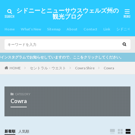
シドニーとニューサウスウェルズ州の
観光ブログ
Home
What’s New
Sitemap
About
Contact
Link
シドニー郊
らせしていますので、ここをクリックしてください。
HOME
セントラル・ウエスト
Cowra Shire
Cowra
CATEGORY
Cowra
新着順
人気順