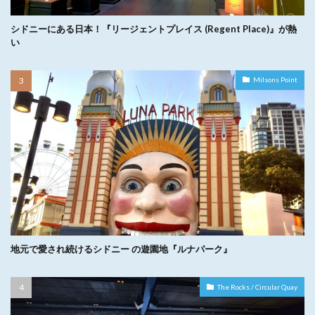
シドニーにある日本！『リージェントプレイス (Regent Place)』が熱
い
Milsons Point
地元で愛され続けるシドニー の遊園地『ルナパーク』
The Rocks / Circular Quay