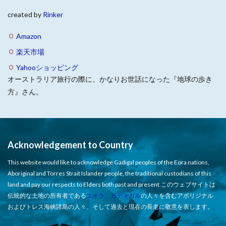
created by
Rinker
Amazon
楽天市場
Yahooショッピング
オーストラリア旅行の際に、かなりお世話になった『地球の歩き
方』さん。
Acknowledgement to Country
This website would like to acknowledge Gadigal peoples of the Eora nations,
Aboriginal and Torres Strait Islander people, the traditional custodians of this
land and pay our respects to Elders both past and present.このウェブサイトは
伝統的な土地の所有者である
エオラ、ガディガル
の人々を含むアボリジナル
およびトレス海峡諸島の人々、そして過去と現在の長老に敬意を表します。