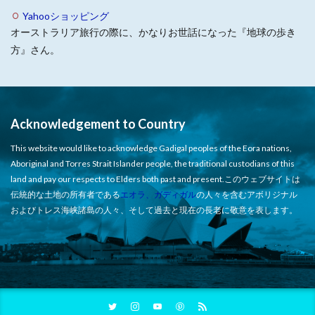
Yahooショッピング
オーストラリア旅行の際に、かなりお世話になった『地球の歩き
方』さん。
Acknowledgement to Country
This website would like to acknowledge Gadigal peoples of the Eora nations,
Aboriginal and Torres Strait Islander people, the traditional custodians of this
land and pay our respects to Elders both past and present.このウェブサイトは
伝統的な土地の所有者である
エオラ、ガディガル
の人々を含むアボリジナル
およびトレス海峡諸島の人々、そして過去と現在の長老に敬意を表します。