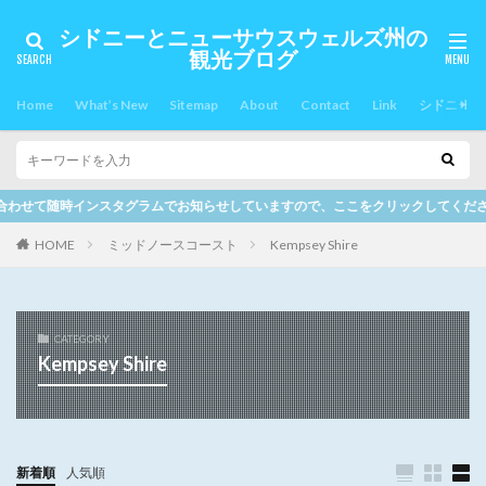
シドニーとニューサウスウェルズ州の
観光ブログ
Home
What’s New
Sitemap
About
Contact
Link
シドニー郊
ラムでお知らせしていますので、ここをクリックしてください。
HOME
ミッドノースコースト
Kempsey Shire
CATEGORY
Kempsey Shire
新着順
人気順