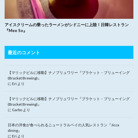
アイスクリームの乗ったラーメンがシドニーに上陸！日韓レストラン
『Mee So』
最近のコメント
【マリックビルに移動】ナノブリュワリー『ブラケット・ブリューイング
(Bracket Brewing)』
に
Eri
より
【マリックビルに移動】ナノブリュワリー『ブラケット・ブリューイング
(Bracket Brewing)』
に
Garbo
より
日本の洋食が食べられるニュートラルベイの人気レストラン『Jicca
dining』
に
Eri
より