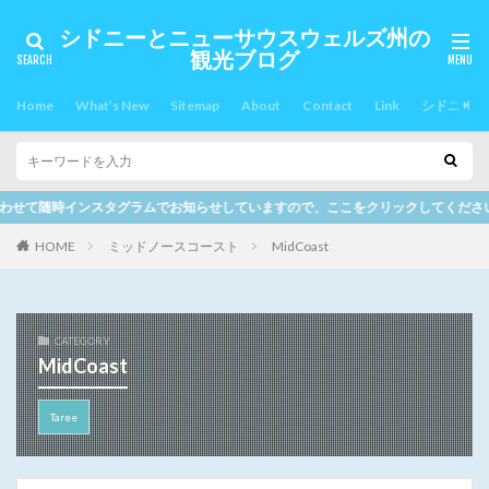
シドニーとニューサウスウェルズ州の
観光ブログ
Home
What’s New
Sitemap
About
Contact
Link
シドニー郊
ムでお知らせしていますので、ここをクリックしてください。
HOME
ミッドノースコースト
MidCoast
CATEGORY
MidCoast
Taree