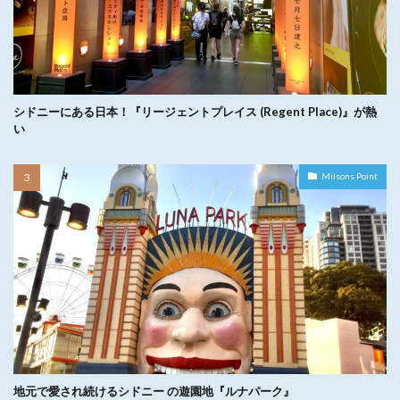
シドニーにある日本！『リージェントプレイス (Regent Place)』が熱
い
Milsons Point
地元で愛され続けるシドニー の遊園地『ルナパーク』