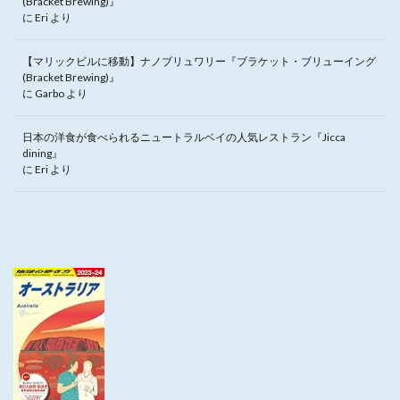
(Bracket Brewing)』
に
Eri
より
【マリックビルに移動】ナノブリュワリー『ブラケット・ブリューイング
(Bracket Brewing)』
に
Garbo
より
日本の洋食が食べられるニュートラルベイの人気レストラン『Jicca
dining』
に
Eri
より