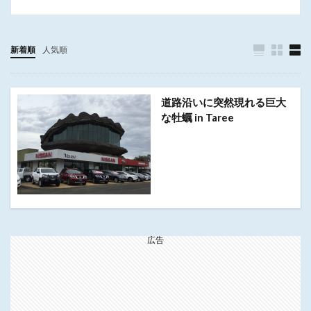
新着順
人気順
道路沿いに突然現れる巨大
な牡蠣 in Taree
広告