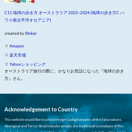
C11 地球の歩き方 オーストラリア 2023~2024 (地球の歩き方C ハ
ワイ南太平洋オセアニア)
created by
Rinker
Amazon
楽天市場
Yahooショッピング
オーストラリア旅行の際に、かなりお世話になった『地球の歩き
方』さん。
Acknowledgement to Country
This website would like to acknowledge Gadigal peoples of the Eora nations,
Aboriginal and Torres Strait Islander people, the traditional custodians of this