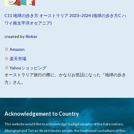
C11 地球の歩き方 オーストラリア 2023~2024 (地球の歩き方C ハ
ワイ南太平洋オセアニア)
created by
Rinker
Amazon
楽天市場
Yahooショッピング
オーストラリア旅行の際に、かなりお世話になった『地球の歩き
方』さん。
Acknowledgement to Country
This website would like to acknowledge Gadigal peoples of the Eora nations,
Aboriginal and Torres Strait Islander people, the traditional custodians of this