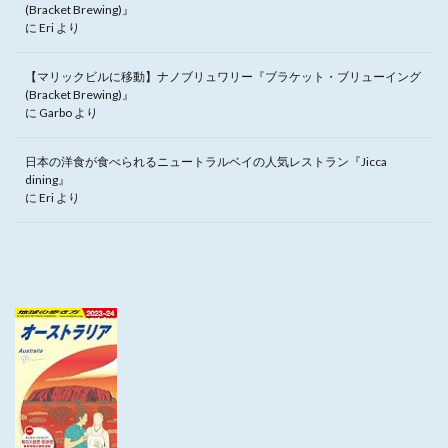
(Bracket Brewing)』
に
Eri
より
【マリックビルに移動】ナノブリュワリー『ブラケット・ブリューイング
(Bracket Brewing)』
に
Garbo
より
日本の洋食が食べられるニュートラルベイの人気レストラン『Jicca
dining』
に
Eri
より