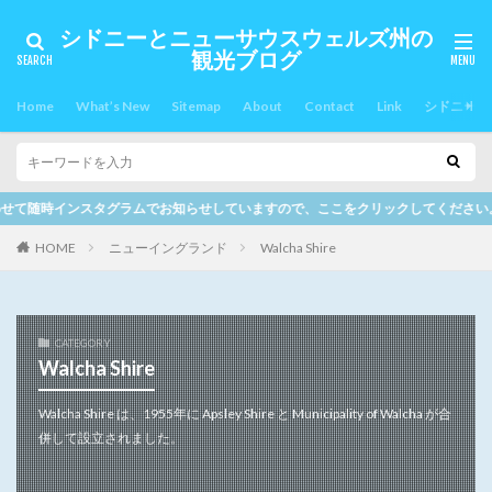
シドニーとニューサウスウェルズ州の
観光ブログ
Home
What’s New
Sitemap
About
Contact
Link
シドニー郊
ムでお知らせしていますので、ここをクリックしてください。
HOME
ニューイングランド
Walcha Shire
CATEGORY
Walcha Shire
Walcha Shire は、1955年に Apsley Shire と Municipality of Walcha が合
併して設立されました。