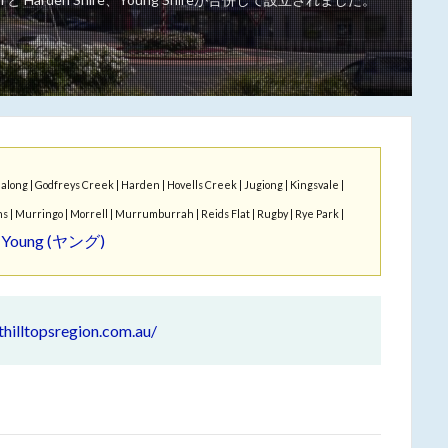
long | Godfreys Creek | Harden | Hovells Creek | Jugiong | Kingsvale |
ns | Murringo | Morrell | Murrumburrah | Reids Flat | Rugby | Rye Park |
Young (ヤング)
|
thilltopsregion.com.au/