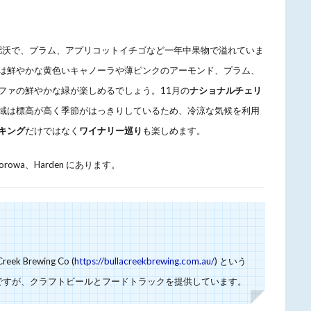
肥沃で、プラム、アプリコットイチゴなど一年中果物で溢れていま
は鮮やかな黄色いキャノーラや薄ピンクのアーモンド、プラム、
ファの鮮やかな緑が楽しめるでしょう。11月の
ナショナルチェリ
域は標高が高く季節がはっきりしているため、冷涼な気候を利用
キング
だけではなく
ワイナリー巡り
も楽しめます。
owa、Harden にあります。
k Brewing Co (
https://bullacreekbrewing.com.au/
) という
ですが、クラフトビールとフードトラックを提供しています。