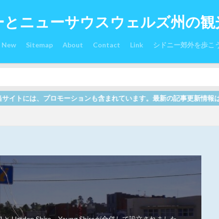
ーとニューサウスウェルズ州の観
s New
Sitemap
About
Contact
Link
シドニー郊外を歩こ
も含まれています。最新の記事更新情報は Down Under オース
ouncil と Harden Shire、Young Shireが合併して設立されました。