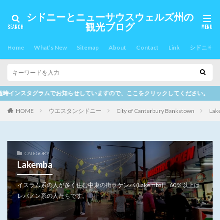
シドニーとニューサウスウェルズ州の
観光ブログ
Home
What’s New
Sitemap
About
Contact
Link
シドニー郊
せしていますので、ここをクリックしてください。
HOME
ウエスタンシドニー
City of Canterbury Bankstown
Lak
CATEGORY
Lakemba
イスラム系の人が多く住む中東の街ラケンバ (Lakemba)。60％以上は
レバノン系の人たちです。