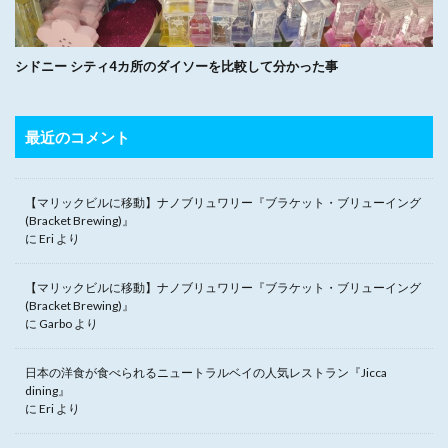
シドニー シティ4カ所のダイソーを比較して分かった事
最近のコメント
【マリックビルに移動】ナノブリュワリー『ブラケット・ブリューイング
(Bracket Brewing)』
に
Eri
より
【マリックビルに移動】ナノブリュワリー『ブラケット・ブリューイング
(Bracket Brewing)』
に
Garbo
より
日本の洋食が食べられるニュートラルベイの人気レストラン『Jicca
dining』
に
Eri
より