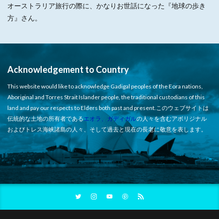
オーストラリア旅行の際に、かなりお世話になった『地球の歩き
方』さん。
Acknowledgement to Country
This website would like to acknowledge Gadigal peoples of the Eora nations,
Aboriginal and Torres Strait Islander people, the traditional custodians of this
land and pay our respects to Elders both past and present.このウェブサイトは
伝統的な土地の所有者である
エオラ、ガディガル
の人々を含むアボリジナル
およびトレス海峡諸島の人々、そして過去と現在の長老に敬意を表します。