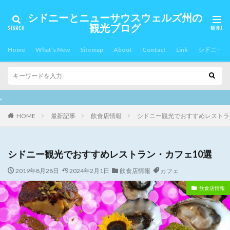
シドニーとニューサウスウェルズ州の
観光ブログ
Home
What’s New
Sitemap
About
Contact
Link
シドニー郊
当サイトには、プロモーションも含まれています。最新の記
HOME
最新記事
飲食店情報
シドニー観光でおすすめレストラ
シドニー観光でおすすめレストラン・カフェ10選
2019年8月28日
2024年2月1日
飲食店情報
カフェ
飲食店情報