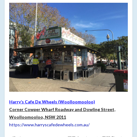
Harry’s Cafe De Wheels (Woolloomooloo)
Corner Cowper Wharf Roadway and Dowling Street,
Woolloomooloo, NSW 2011
https://www.harryscafedewheels.com.au/