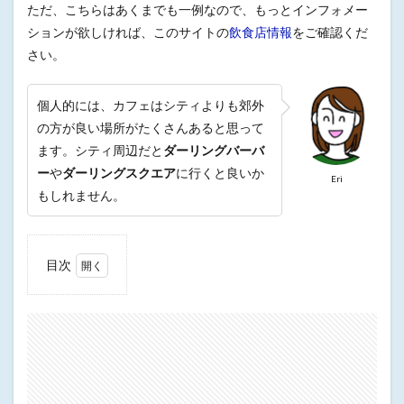
ただ、こちらはあくまでも一例なので、もっとインフォメー
ションが欲しければ、このサイトの
飲食店情報
をご確認くだ
さい。
個人的には、カフェはシティよりも郊外
の方が良い場所がたくさんあると思って
ます。シティ周辺だと
ダーリングバーバ
ー
や
ダーリングスクエア
に行くと良いか
Eri
もしれません。
目次
1
The
Grounds
2
Harry’s
Cafe De
Wheels