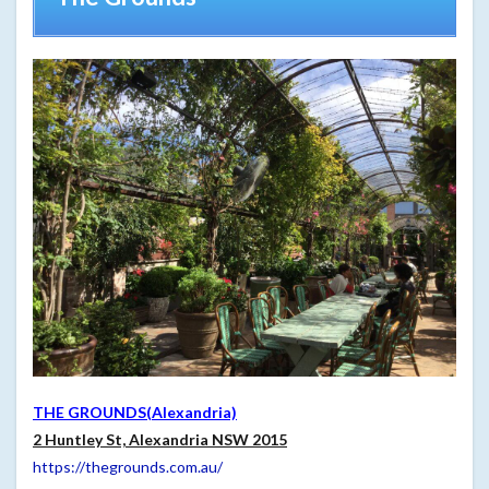
Mamak
10
Oh!
Matcha
by
Chanoma
11
おわ
りに
THE GROUNDS(Alexandria)
2 Huntley St, Alexandria NSW 2015
https://thegrounds.com.au/