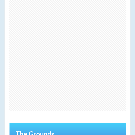
3
Phillip’s
Foote
4
Opera
Bar
5
Bourke
Street
Bakery
6
Bills
7
Kentaro
8
Sydney
Fish
Market
9
The Grounds