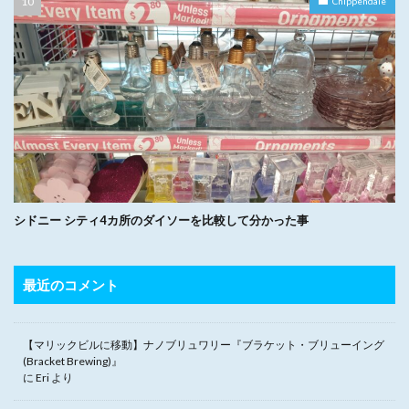
Chippendale
シドニー シティ4カ所のダイソーを比較して分かった事
最近のコメント
【マリックビルに移動】ナノブリュワリー『ブラケット・ブリューイング
(Bracket Brewing)』
に
Eri
より