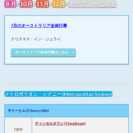
９月
10月
11月
12月
カテゴリーに戻る
/
/
/
/
7月のオーストラリア全体行事
クリスマス・イン・ジュライ
オーストラリア全体行事はこちら
メトロポリタン・シドニー (Metropolitan Sydney)
サリーヒルズ (Surry Hills)
ティンセルタウン (Tinseltown)
7月中