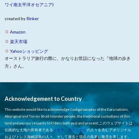
ワイ南太平洋オセアニア)
created by
Rinker
Amazon
楽天市場
Yahooショッピング
オーストラリア旅行の際に、かなりお世話になった『地球の歩き
方』さん。
Acknowledgement to Country
This website would like to acknowledge Gadigal peoples of the Eora nations,
Aboriginal and Torres Strait Islander people, the traditional custodians of this
land and pay our respects to Elders both past and present.このウェブサイトは
伝統的な土地の所有者である
エオラ、ガディガル
の人々を含むアボリジナル
およびトレス海峡諸島の人々、そして過去と現在の長老に敬意を表します。