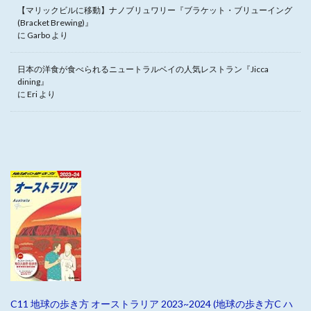
【マリックビルに移動】ナノブリュワリー『ブラケット・ブリューイング
(Bracket Brewing)』
に
Garbo
より
日本の洋食が食べられるニュートラルベイの人気レストラン『Jicca
dining』
に
Eri
より
C11 地球の歩き方 オーストラリア 2023~2024 (地球の歩き方C ハ