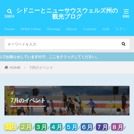
シドニーとニューサウスウェルズ州の
観光ブログ
Home
What’s New
Sitemap
About
Contact
Link
シドニー郊
をクリックしてください。
HOME
7月のイベント
TAG
7月のイベント
１月
２月
３月
４月
５月
６月
７月
８月
/
/
/
/
/
/
/
/