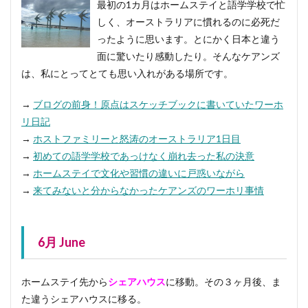
最初の1カ月はホームステイと語学学校で忙
しく、オーストラリアに慣れるのに必死だ
ったように思います。とにかく日本と違う
面に驚いたり感動したり。そんなケアンズ
は、私にとってとても思い入れがある場所です。
→
ブログの前身！原点はスケッチブックに書いていたワーホ
リ日記
→
ホストファミリーと怒涛のオーストラリア1日目
→
初めての語学学校であっけなく崩れ去った私の決意
→
ホームステイで文化や習慣の違いに戸惑いながら
→
来てみないと分からなかったケアンズのワーホリ事情
6月 June
ホームステイ先から
シェアハウス
に移動。その３ヶ月後、ま
た違うシェアハウスに移る。