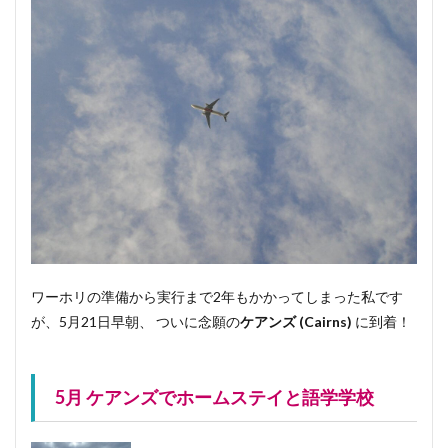
2009
年
5.1
4月〜
ワーホリの準備から実行まで2年もかかってしまった私です
が、5月21日早朝、 ついに念願の
ケアンズ (Cairns)
に到着！
5月 ケアンズでホームステイと語学学校