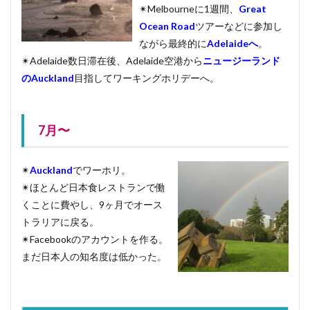
✴︎Melbourneに1週間、
Great
Ocean Road
ツアーなどに参加し
ながら最終的に
Adelaideへ
。
✴︎Adelaide数日滞在後、Adelaide空港から
ニュージーランド
のAuckland
目指してワーキングホリデーへ。
7月〜
✴︎
Auckland
でワーホリ。
✴︎ほとんど日本食レストランで働
くことに費やし、9ヶ月でオース
トラリアに戻る。
✴︎Facebookのアカウントを作る。
まだ日本人の知名度は低かった。