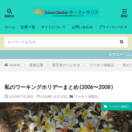
ホーム
記事一覧
サイトについて
お問い合わせ
プライバシーポリシ
シドニー・ニューサウスウェルズ州の
HOME
最新記事
運営者のつぶやき
ワーホリ体験記
私のワ
私のワーキングホリデーまとめ (2006〜2008 )
2019年7月28日
2024年11月12日
ワーホリ体験記
ワーホリ体験記