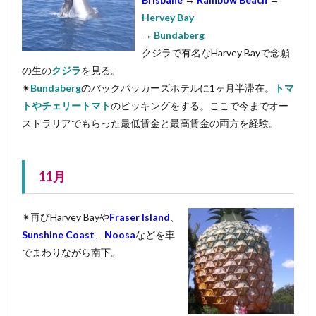
Hervey Bay
→
Bundaberg
クジラで有名なHarvey Bayで念願
の生の
クジラ
を見る。
✴︎
Bundaberg
のバックパッカーズホテルに1ヶ月半滞在。
トマ
トやチェリートマト
のピッキングをする。ここで今までオー
ストラリアでもらった最低賃金と最高賃金の両方を経験。
11月
✴︎再びHarvey Bayや
Fraser Island
、
Sunshine Coast
、
Noosa
などを車
でまわりながら南下。