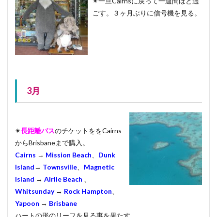
✴︎一旦Cairnsに戻って一週間ほど過
ごす。３ヶ月ぶりに信号機を見る。
3月
✴︎
長距離バス
のチケットををCairns
からBrisbaneまで購入。
Cairns
→
Mission Beach
、
Dunk
Island
→
Townsville
、
Magnetic
Island
→
Airlie Beach
、
Whitsunday
→
Rock Hampton
、
Yapoon
→
Brisbane
ハートの形のリーフを見る事を果たす。