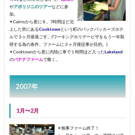
や
アボリジニのツアー
などに参
加。
✴︎Cairnsから更に６、7時間ほど北
上した所にある
Cooktown
という町のバックパッカーズホテ
ルで３ヶ月後過ごす。(ワーキングホリデービザをもう一年取
得する為の条件、ファームに３ヶ月後従事が目的。)
✴︎Cooktownから更に内陸に車で１時間ほど入った
Lakeland
の
バナナファーム
で働く。
2007年
1月〜2月
✴︎無事ファーム終了！