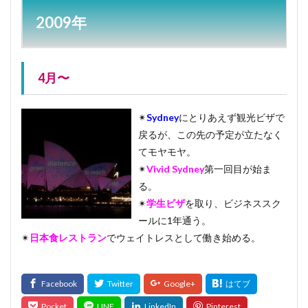
2009年
4月〜
✴︎
Sydney
にとりあえず観光ビザで
戻るが、この先の予定が立たなく
てモヤモヤ。
✴︎
Vivid Sydney
第一回目が始ま
る。
✴︎
学生ビザ
を取り、ビジネススク
ールに1年通う。
✴︎
日本食レストラン
でウェイトレスとして働き始める。