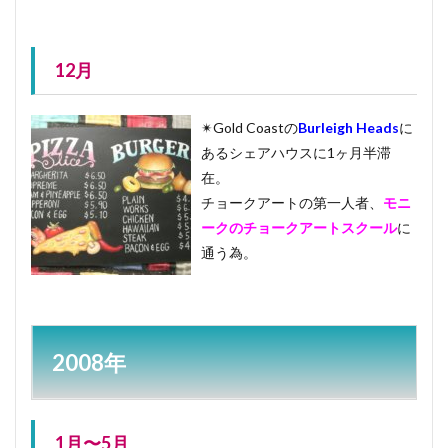
12月
✴︎Gold Coastの
Burleigh Heads
に
あるシェアハウスに1ヶ月半滞
在。
チョークアートの第一人者、
モニ
ークのチョークアートスクール
に
通う為。
2008年
1月〜5月