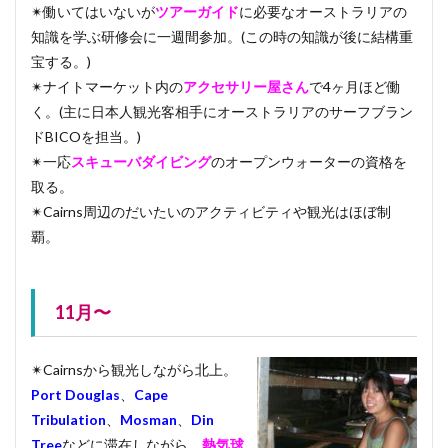
✴︎働いてはいないが
ツアーガイド
に必要なオーストラリアの
知識を学ぶ研修会に一週間参加。(この時の知識が後に結構重
宝する。)
✴︎ナイトマーケット内の
アクセサリー屋さん
で4ヶ月ほど働
く。(主に日本人観光客相手にオーストラリアのサーフブラン
ドBICOを担当。)
✴︎一応
スキューバダイビング
のオープンウォーターの資格を
取る。
✴︎Cairns周辺のだいたいのアクティビティや観光はほぼ制
覇。
11月〜
✴︎Cairnsから観光しながら北上。
Port Douglas
、
Cape
Tribulation
、
Mosman
、
Din
Tree
などに滞在しながら、
熱気球