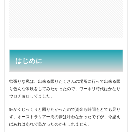
2.2
6月
June
2.3
11
月〜
3
2007
年
はじめに
3.1
1月〜
2月
欲張りな私は、出来る限りたくさんの場所に行って出来る限
り色んな体験をしてみたかったので、ワーホリ時代はかなり
3.2
3月
ウロチョロしてました。
3.3
細かくじっくりと回りたかったので資金も時間もとても足り
4月〜
7月
ず、オーストラリア一周の夢は叶わなかったですが、今思え
ばあれはあれで良かったのかもしれません。
3.4
7月〜