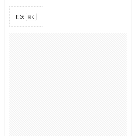
目次
1
はじ
めに
2
2006
年 ワ
ーホ
リ開
始
2.1
5月 ケ
アン
ズで
ホー
ムス
テイ
と語
学学
校