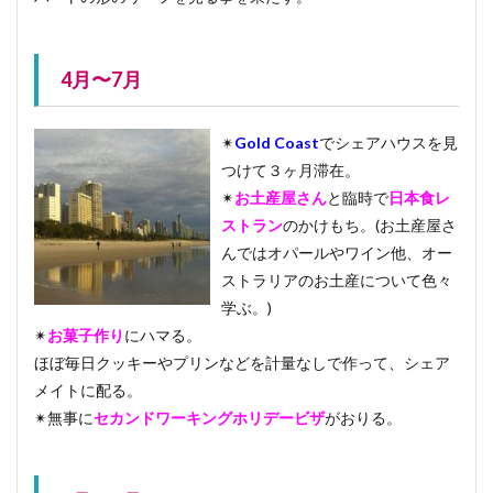
4月〜7月
✴︎
Gold Coast
でシェアハウスを見
つけて３ヶ月滞在。
✴︎
お土産屋さん
と臨時で
日本食レ
ストラン
のかけもち。(お土産屋さ
んではオパールやワイン他、オー
ストラリアのお土産について色々
学ぶ。)
✴︎
お菓子作り
にハマる。
ほぼ毎日クッキーやプリンなどを計量なしで作って、シェア
メイトに配る。
✴︎無事に
セカンドワーキングホリデービザ
がおりる。