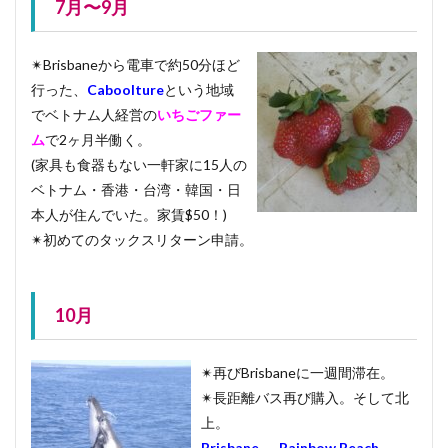
7月〜9月
✴︎Brisbaneから電車で約50分ほど
行った、
Caboolture
という地域
でベトナム人経営の
いちごファー
ム
で2ヶ月半働く。
(家具も食器もない一軒家に15人の
ベトナム・香港・台湾・韓国・日
本人が住んでいた。家賃$50！)
✴︎初めてのタックスリターン申請。
10月
✴︎再びBrisbaneに一週間滞在。
✴︎長距離バス再び購入。そして北
上。
Brisbane
→
Rainbow Beach
→