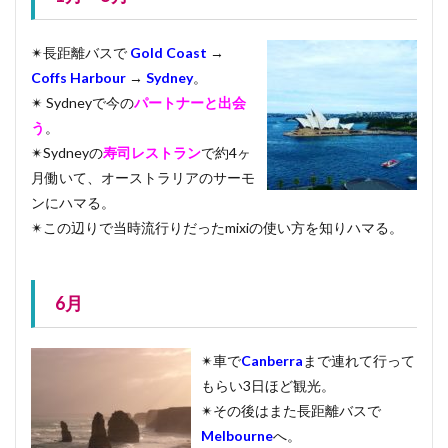
✴︎長距離バスで
Gold Coast
→
Coffs Harbour
→
Sydney
。
✴︎ Sydneyで今の
パートナーと出会
う
。
✴︎Sydneyの
寿司レストラン
で約4ヶ
月働いて、オーストラリアのサーモ
ンにハマる。
✴︎この辺りで当時流行りだったmixiの使い方を知りハマる。
6月
✴︎車で
Canberra
まで連れて行って
もらい3日ほど観光。
✴︎その後はまた長距離バスで
Melbourne
へ。