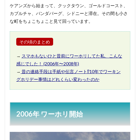
9月
ケアンズから始まって、クックタウン、ゴールドコースト、
カブルチャ、バンダバーグ、シドニーと滞在。その間も小さ
3.5
10月
な町をちょこちょこと見て回っています。
3.6
11月
その頃のまとめ
3.7
12月
→
スマホもないひと昔前にワーホリしてた私、こんな
4
感じでした！ (2006年〜2008年)
2008
→
昔の連絡手段は手紙や伝言ノート⁉︎10年でワーキン
年
グホリデー事情はどれくらい変わったのか
4.1
1月〜
5月
4.2
2006年 ワーホリ開始
6月
4.3
7月〜
5