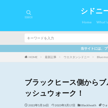
シドニ
Home
What’
当サイトには、プロモーションも含まれています。最新の
HOME
最新記事
ウエスタンシドニー
Blue mou
ブラックヒース側からブ
ッシュウォーク！
2022年5月16日
2023年3月17日
Blackheath
ウォ