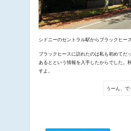
Govetts
Leap
Lookout
を起点
にして
ブッシ
シドニーのセントラル駅からブラックヒー
ュウォ
ーク
ブラックヒースに訪れたのは私も初めてだ
3.2
あるとという情報を入手したからでした。
ブラ
すよ。
ック
ヒー
スの
うーん、で
ブッ
シュ
ウォ
ーク
コー
ス
3.2.1