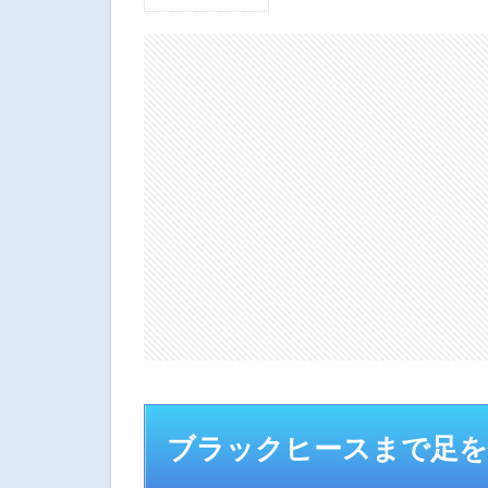
1
ブ
ラ
ッ
ク
ヒ
ー
ス
ま
で
足
を
伸
ば
し
て
み
よ
う
ブラックヒースまで足
2
まず
は『Blue