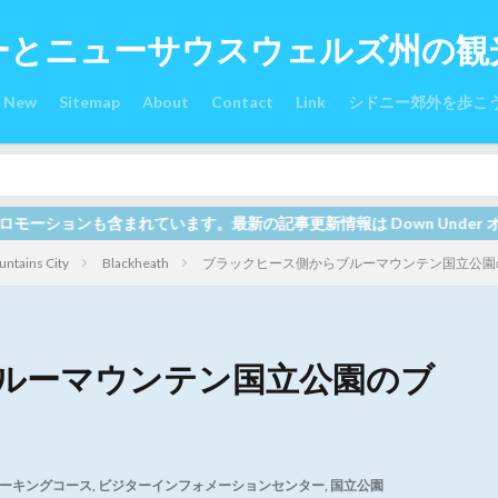
ーとニューサウスウェルズ州の観
s New
Sitemap
About
Contact
Link
シドニー郊外を歩こ
記事更新情報は Down Under オーストラリア関連サイト全て合
ntains City
Blackheath
ブラックヒース側からブルーマウンテン国立公園
ルーマウンテン国立公園のブ
ーキングコース
,
ビジターインフォメーションセンター
,
国立公園