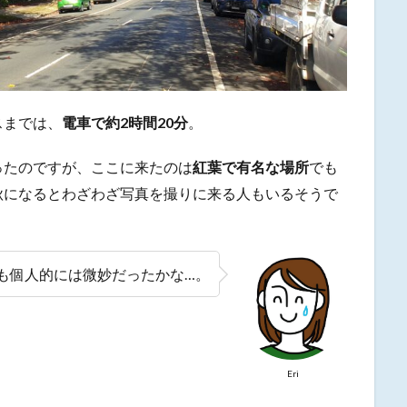
スまでは、
電車で約2時間20分
。
ったのですが、ここに来たのは
紅葉で有名な場所
でも
秋になるとわざわざ写真を撮りに来る人もいるそうで
も個人的には微妙だったかな…。
Eri