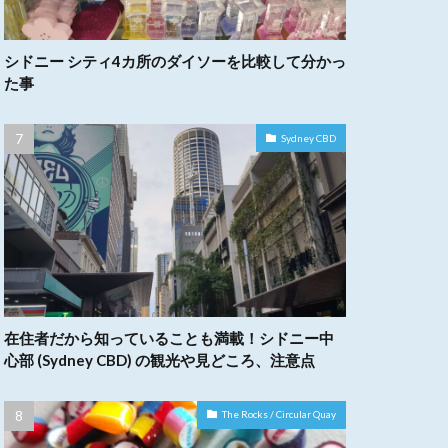
シドニー シティ4カ所のダイソーを比較して分かっ
た事
Sydney CBD
在住者だから知っていることも満載！シドニー中
心部 (Sydney CBD) の観光や見どころ、注意点
The Rocks / Circular Quay