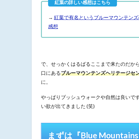
気軽に
歩きた
→
紅葉で有名というブルーマウンテンズの『ブ
い人は
感想
Fairfax
Heritage
Track
4
お
で、せっかくはるばるここまで来たのだか
わ
り
口にある
ブルーマウンテンズヘリテージセンター (Blu
に
に。
やっぱりブッシュウォークや自然は良いで
い欲が出てきました (笑)
まずは『Blue Mountains