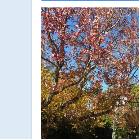
Mountains
Heritage
Centre』
で情報収
集
3
ブラ
ック
ヒー
スの
ルッ
クア
ウ
ト・
ウォ
ーキ
ング
トラ
ック
3.1