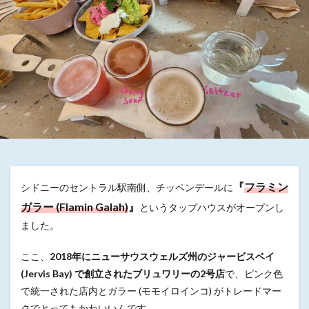
『
フラミン
シドニーのセントラル駅南側、チッペンデールに
ガラー (Flamin Galah)
』
というタップハウスがオープンし
ました。
ここ、
2018年にニューサウスウェルズ州のジャービスベイ
(Jervis Bay) で創立されたブリュワリーの2号店
で、ピンク色
で統一された店内とガラー (モモイロインコ) がトレードマー
クでとってもかわいいんです。