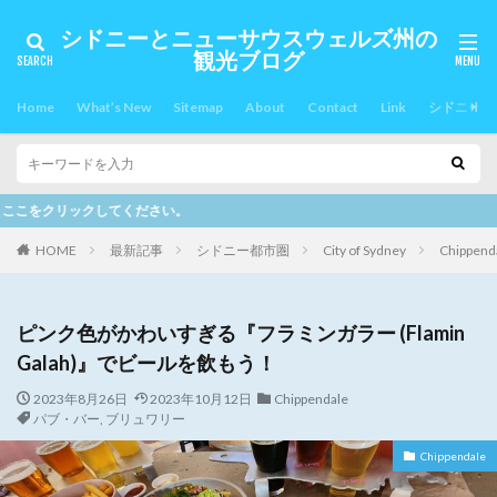
シドニーとニューサウスウェルズ州の
観光ブログ
Home
What’s New
Sitemap
About
Contact
Link
シドニー郊
当サイトには、プロモーションも含ま
HOME
最新記事
シドニー都市圏
City of Sydney
Chippend
ピンク色がかわいすぎる『フラミンガラー (Flamin
Galah)』でビールを飲もう！
2023年8月26日
2023年10月12日
Chippendale
パブ・バー
,
ブリュワリー
Chippendale