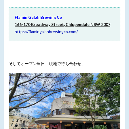
Flamin Galah Brewing Co
166-170 Broadway Street, Chippendale NSW 2007
https://flamingalahbrewingco.com/
そしてオープン当日、現地で待ち合わせ。