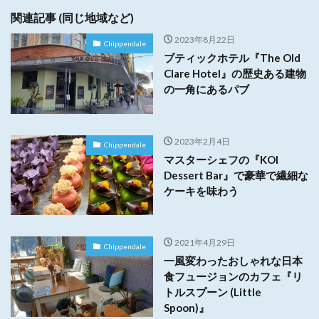
関連記事 (同じ地域など)
2023年8月22日
Chippendale
ブティックホテル『The Old
Clare Hotel』の歴史ある建物
の一角にあるパブ
2023年2月4日
Chippendale
マスターシェフの『KOI
Dessert Bar』で豪華で繊細な
ケーキを味わう
2021年4月29日
Chippendale
一風変わったおしゃれな日本
食フュージョンのカフェ『リ
トルスプーン (Little
Spoon)』