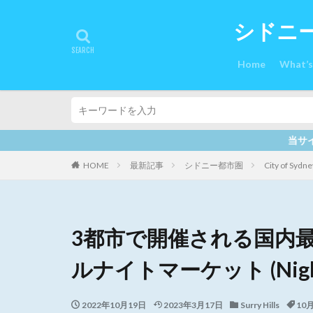
シドニ
Home
What’
当サイトには、プロモーションも含まれてい
HOME
最新記事
シドニー都市圏
City of Sydne
3都市で開催される国内
ルナイトマーケット (Night N
2022年10月19日
2023年3月17日
Surry Hills
10