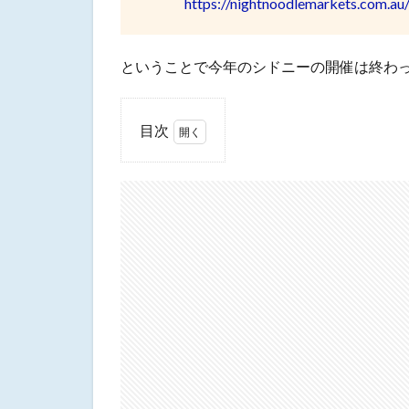
https://nightnoodlemarkets.com.au
ということで今年のシドニーの開催は終わ
目次
1
ヌー
ドル
ナイ
トマ
ーケ
ット
2022
2
ハ
イ
ド
パ