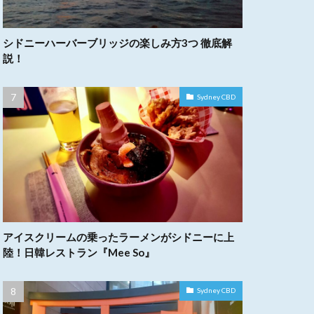
シドニーハーバーブリッジの楽しみ方3つ 徹底解
説！
Sydney CBD
アイスクリームの乗ったラーメンがシドニーに上
陸！日韓レストラン『Mee So』
Sydney CBD