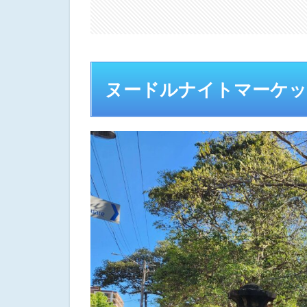
ー
ク
の
頃
3
ヌードルナイトマーケット
お
わ
り
に