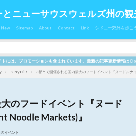
ーとニューサウスウェルズ州の観
s New
Sitemap
About
Contact
Link
シドニー郊外を歩こ
ます。最新の記事更新情報は Down Under オーストラリア関連
y
Surry Hills
3都市で開催される国内最大のフードイベント『ヌードルナイトマーケット 
最大のフードイベント『ヌード
oodle Markets)』
月のイベント