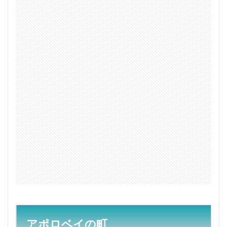
はロ
リシ
ョッ
プに
入る
パー
トナ
ーw
1.2
結
局、
フィ
ッシ
ュ&チ
ップ
ス
2
野生
のコ
アラ
も発
見！
アポロベイの町