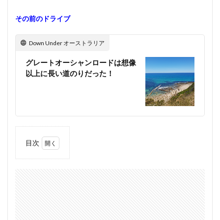
その前のドライブ
Down Under オーストラリア
グレートオーシャンロードは想像
以上に長い道のりだった！
目次
1
アポ
ロベ
イの
町
1.1
まず