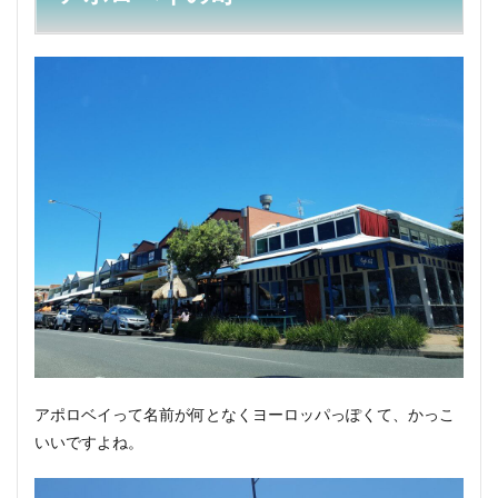
3
おわ
りに
アポロベイって名前が何となくヨーロッパっぽくて、かっこ
いいですよね。