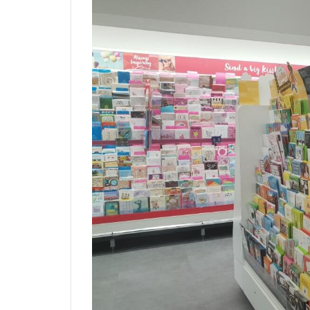
オー
ガナ
イズ
して
支払
い？
2
シ
ョ
ッ
ク
を
受
け
た
初
め
て
の
誕