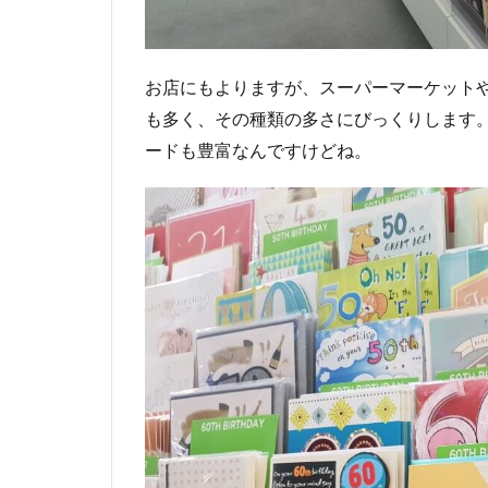
生
日
会
2.1
お店にもよりますが、スーパーマーケット
え
も多く、その種類の多さにびっくりします
っ？
ードも豊富なんですけどね。
そん
なの
で良
いん
だ⁉︎
3
パー
ティ
ーを
する
場所
は？
3.1
レス