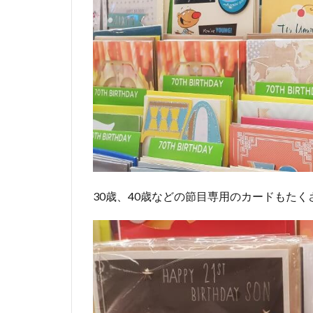
トラ
ンで
誕生
日
3.2
ホー
ムパ
ーテ
ィ
4
子供
30歳、40歳などの節目専用のカードもたく
の誕
生日
もす
ご
い！
5
オ
ー