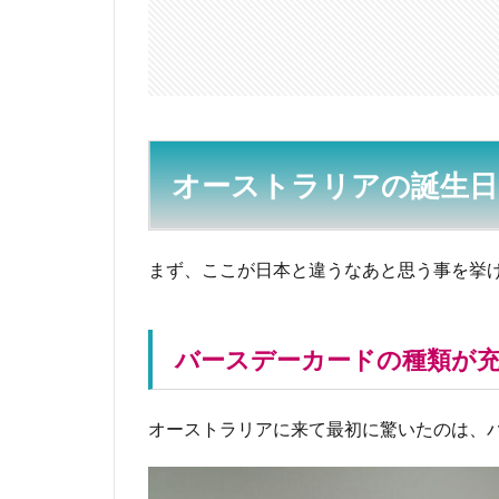
1.1
バー
スデ
ーカ
ード
の種
類が
オーストラリアの誕生日
充実
1.2
21歳
まず、ここが日本と違うなあと思う事を挙
は特
別な
誕生
バースデーカードの種類が
日
1.3
主役
オーストラリアに来て最初に驚いたのは、
がパ
ーテ
ィを