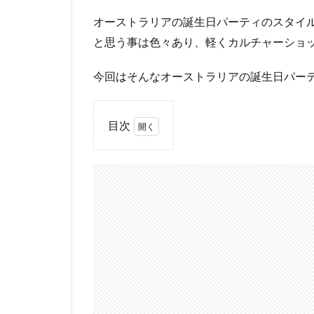
オーストラリアの誕生日パーティのスタイ
と思う事は色々あり、軽くカルチャーショ
今回はそんなオーストラリアの誕生日パー
目次
1
オ
ー
ス
ト
ラ
リ
ア
の
誕
生
日