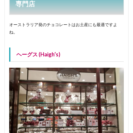
専門店
1.5
パー
フェ
クシ
オーストラリア発のチョコレートはお土産にも最適ですよ
ョン
チョ
ね。
コレ
ート
1.6
ガ
ヘーグス (Haigh’s)
ナッシュ
(Ganache)
1.7
シッコ
チョコ
レート
(Sisko)
2
オー
スト
ラリ
アで
も人