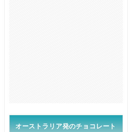
門店
1.1
ヘ
ーグス
(Haigh’s)
1.2
ココ
ブラ
ック
(Koko
Black)
1.3
ダレ
ル・
リー
1.4
ジャス
ト ウィ
リアム
(Just
オーストラリア発のチョコレート
William)