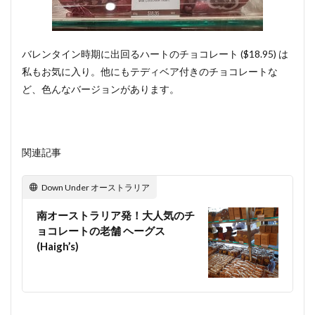
カフ
ェ
3
バレンタイン時期に出回るハートのチョコレート ($18.95) は
おわ
私もお気に入り。他にもテディベア付きのチョコレートな
りに
ど、色んなバージョンがあります。
関連記事
Down Under オーストラリア
南オーストラリア発！大人気のチ
ョコレートの老舗 ヘーグス
(Haigh’s)