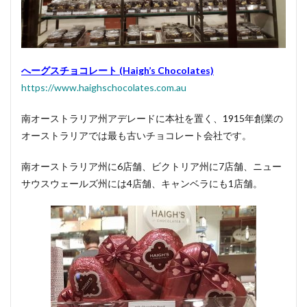
気の
チョ
コレ
ート
専門
店
へーグスチョコレート (Haigh’s Chocolates)
https://www.haighschocolates.com.au
2.1
リン
ツ
南オーストラリア州アデレードに本社を置く、1915年創業の
(Lindt)
オーストラリアでは最も古いチョコレート会社です。
2.2
マッ
南オーストラリア州に6店舗、ビクトリア州に7店舗、ニュー
クス
サウスウェールズ州には4店舗、キャンベラにも1店舗。
ブレ
ナー
2.3
サン
チュ
ロ
2.4
ギリ
アン