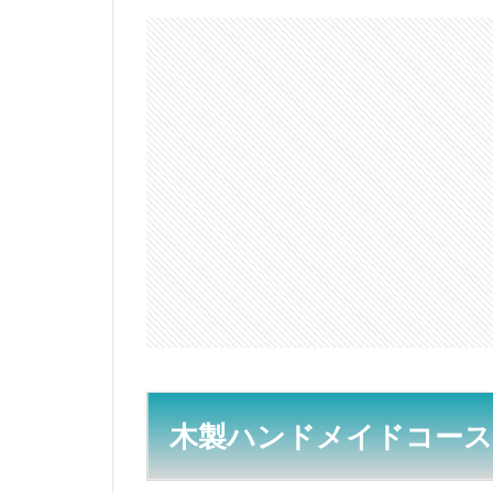
木
製
ハ
ン
ド
メ
イ
ド
コ
ー
ス
タ
ー
2
シ
リ
コ
ン
木製ハンドメイドコース
の
ア