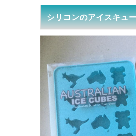
トパ
ック
シリコンのアイスキュ
7
オ
ー
ス
ト
ラ
リ
ア
の
木
製
ボ
ー
ド
8
オ
ー
ス