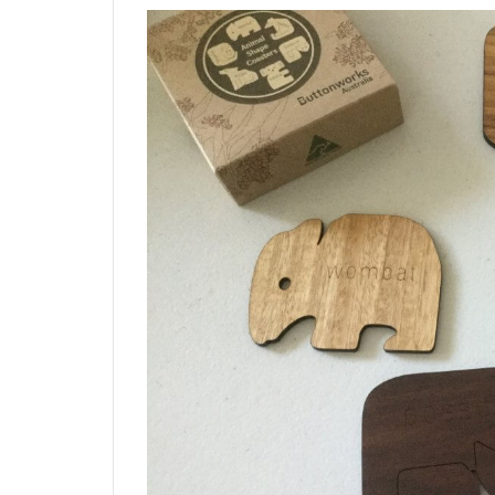
イ
ス
キ
ュ
ー
ブ
3
ハエ
たた
き・
ハン
ガー
など
4
パス
ケー
ス・
パス
ポー
トケ