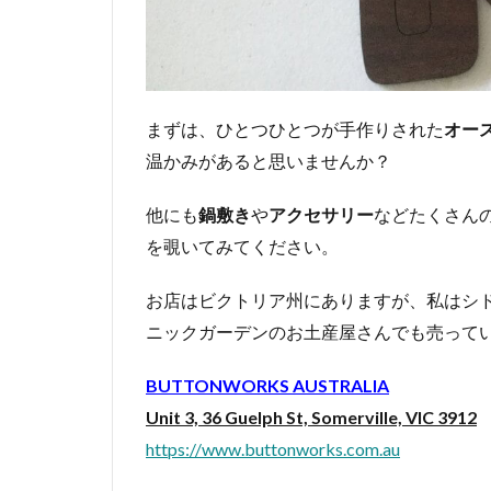
ース
5
オ
ペ
ラ
まずは、ひとつひとつが手作りされた
オー
ハ
温かみがあると思いませんか？
ウ
ス
グ
他にも
鍋敷き
や
アクセサリー
などたくさん
ッ
を覗いてみてください。
ズ
6
お店はビクトリア州にありますが、私はシ
オー
ニックガーデンのお土産屋さんでも売って
スト
ラリ
BUTTONWORKS AUSTRALIA
アン
ブッ
Unit 3, 36 Guelph St, Somerville, VIC 3912
シ
https://www.buttonworks.com.au
ュ・
ヒー