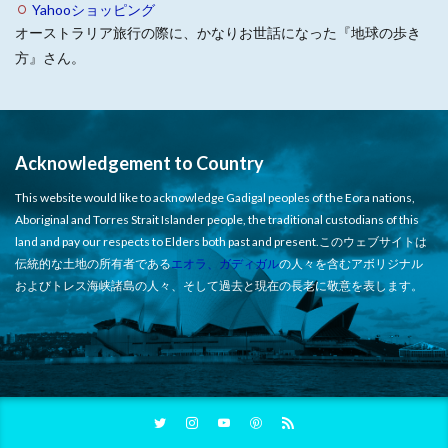
Yahooショッピング
オーストラリア旅行の際に、かなりお世話になった『地球の歩き
方』さん。
Acknowledgement to Country
This website would like to acknowledge Gadigal peoples of the Eora nations,
Aboriginal and Torres Strait Islander people, the traditional custodians of this
land and pay our respects to Elders both past and present.このウェブサイトは
伝統的な土地の所有者である
エオラ、ガディガル
の人々を含むアボリジナル
およびトレス海峡諸島の人々、そして過去と現在の長老に敬意を表します。