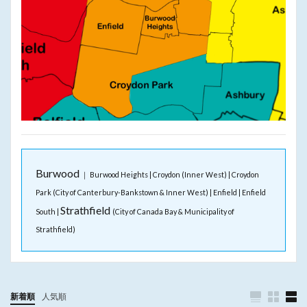
Burwood
｜ Burwood Heights | Croydon (Inner West) | Croydon
Park (City of Canterbury-Bankstown & Inner West) | Enfield | Enfield
Strathfield
South |
(City of Canada Bay & Municipality of
Strathfield)
新着順
人気順