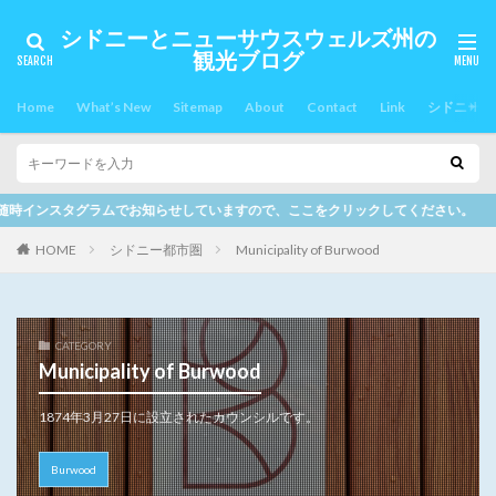
シドニーとニューサウスウェルズ州の
観光ブログ
Home
What’s New
Sitemap
About
Contact
Link
シドニー郊
していますので、ここをクリックしてください。
HOME
シドニー都市圏
Municipality of Burwood
CATEGORY
Municipality of Burwood
1874年3月27日に設立されたカウンシルです。
Burwood