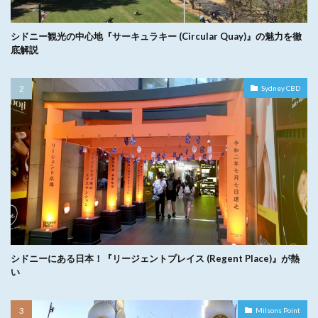
シドニー観光の中心地『サーキュラキー (Circular Quay)』の魅力を徹
底解説
Sydney CBD
シドニーにある日本！『リージェントプレイス (Regent Place)』が熱
い
Milsons Point