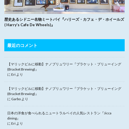
歴史あるシドニー名物ミートパイ『ハリーズ・カフェ・デ・ホイールズ
( Harry’s Cafe De Wheels)』
最近のコメント
【マリックビルに移動】ナノブリュワリー『ブラケット・ブリューイング
(Bracket Brewing)』
に
Eri
より
【マリックビルに移動】ナノブリュワリー『ブラケット・ブリューイング
(Bracket Brewing)』
に
Garbo
より
日本の洋食が食べられるニュートラルベイの人気レストラン『Jicca
dining』
に
Eri
より