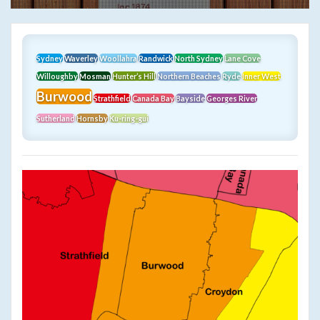
Sydney
Waverley
Woollahra
Randwick
North Sydney
Lane Cove
Willoughby
Mosman
Hunter’s Hill
Northern Beaches
Ryde
Inner West
Burwood
Strathfield
Canada Bay
Bayside
Georges River
Sutherland
Hornsby
Ku-ring-gui