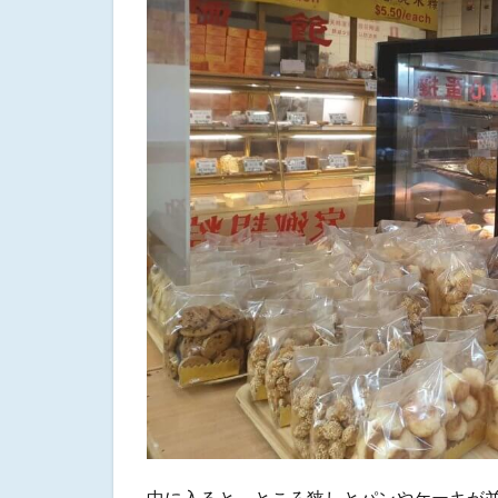
テ
イ
ク
ア
ウ
ェ
イ
や
ミ
ー
ト
マ
ー
ケ
ッ
ト
も
5
お
わ
り
中に入ると、ところ狭しとパンやケーキが