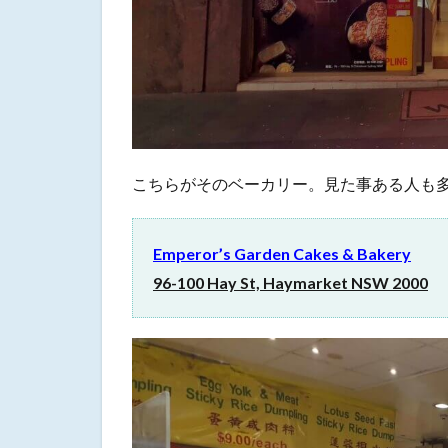
ー
ム
パ
フ
も
ど
う
ぞ
こちらがそのベーカリー。見た事ある人も
3
広
東
Emperor’s Garden Cakes & Bakery
料
理
96-100 Hay St, Haymarket NSW 2000
レ
ス
ト
ラ
ン
も
4