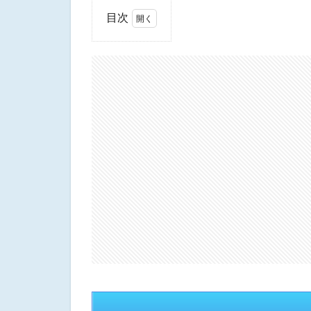
目次
1
エ
ン
ペ
ラ
ー
ズ
ガ
ー
デ
ン
ケ
ー
キ
&
ベ
ー
カ
リ