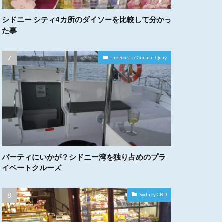
シドニー シティ4カ所のダイソーを比較して分かっ
た事
The Rocks / Circular Quay
パーティにいかが？シドニー湾を独り占めのプラ
イベートクルーズ
Sydney CBD