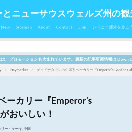
ーとニューサウスウェルズ州の観
s New
Sitemap
About
Contact
Link
シドニー郊外を歩こ
事更新情報は Down Under オーストラリア関連サイト全て合わ
y
Haymarket
チャイナタウンの中国系ベーカリー『Emperor’s Garden Cak
カリー『Emperor’s
ery』がおいしい！
カリー・ケーキ
,
中国