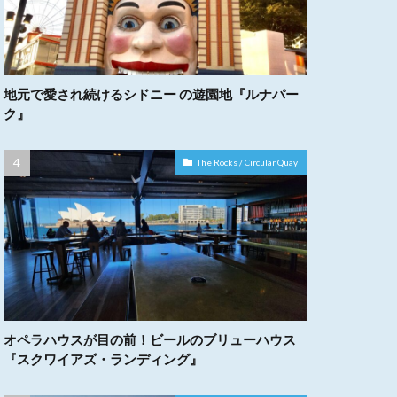
地元で愛され続けるシドニー の遊園地『ルナパー
ク』
The Rocks / Circular Quay
オペラハウスが目の前！ビールのブリューハウス
『スクワイアズ・ランディング』