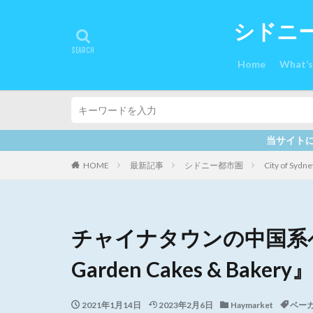
シドニ
Home
What’
当サイトには、プロモーションも含まれています。最新の記
HOME
最新記事
シドニー都市圏
City of Sydne
チャイナタウンの中国系ベー
Garden Cakes & Bak
2021年1月14日
2023年2月6日
Haymarket
ベー