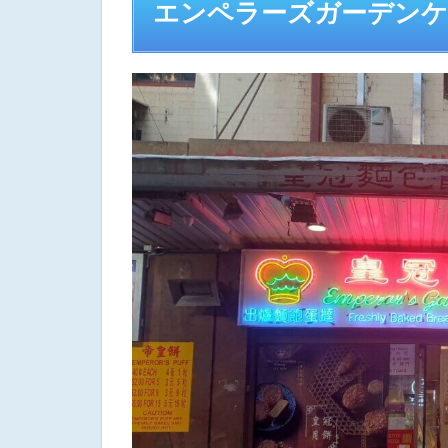
エンペラーズガーデンケー
ー
1.1
おす
すめ
は温
かい
コー
ナー
1.2
ケー
キも
かわ
いい
2
有
名
な
ク
リ