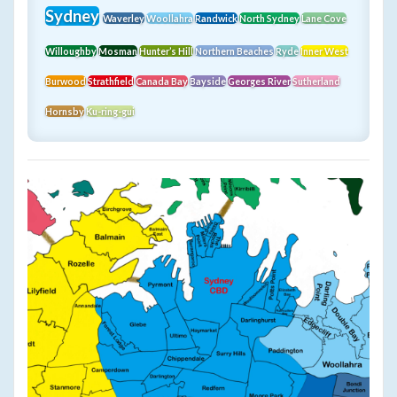
Sydney
Waverley
Woollahra
Randwick
North Sydney
Lane Cove
Willoughby
Mosman
Hunter’s Hill
Northern Beaches
Ryde
Inner West
Burwood
Strathfield
Canada Bay
Bayside
Georges River
Sutherland
Hornsby
Ku-ring-gui