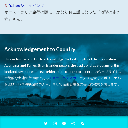
Yahooショッピング
オーストラリア旅行の際に、かなりお世話になった『地球の歩き
方』さん。
Acknowledgement to Country
This website would like to acknowledge Gadigal peoples of the Eora nations,
Aboriginal and Torres Strait Islander people, the traditional custodians of this
land and pay our respects to Elders both past and present.このウェブサイトは
伝統的な土地の所有者である
エオラ、ガディガル
の人々を含むアボリジナル
およびトレス海峡諸島の人々、そして過去と現在の長老に敬意を表します。