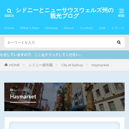
シドニーとニューサウスウェルズ州の
観光ブログ
Home
What’s New
Sitemap
About
Contact
Link
シドニー郊
ください。
HOME
シドニー都市圏
City of Sydney
Haymarket
CATEGORY
Haymarket