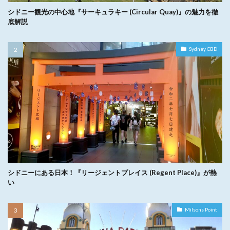
シドニー観光の中心地『サーキュラキー (Circular Quay)』の魅力を徹
底解説
Sydney CBD
シドニーにある日本！『リージェントプレイス (Regent Place)』が熱
い
Milsons Point