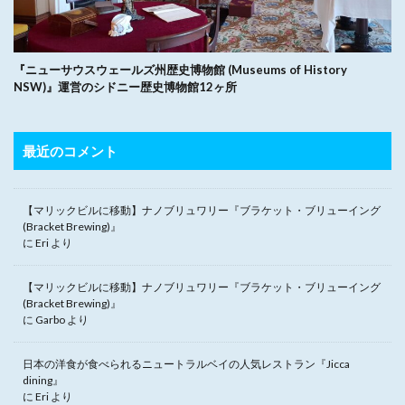
『ニューサウスウェールズ州歴史博物館 (Museums of History
NSW)』運営のシドニー歴史博物館12ヶ所
最近のコメント
【マリックビルに移動】ナノブリュワリー『ブラケット・ブリューイング
(Bracket Brewing)』
に
Eri
より
【マリックビルに移動】ナノブリュワリー『ブラケット・ブリューイング
(Bracket Brewing)』
に
Garbo
より
日本の洋食が食べられるニュートラルベイの人気レストラン『Jicca
dining』
に
Eri
より