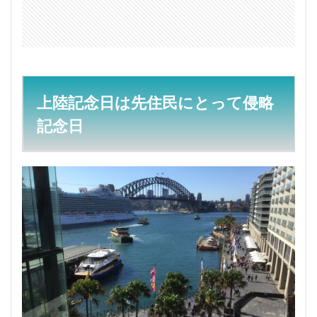
用語
なの
で注
意
2
盗ま
れた
上陸記念日は先住民にとって侵略
世代
記念日
3
オー
スト
ラリ
アデ
イに
対す
る抗
議
4
なぜ
1月
26
日な
のか