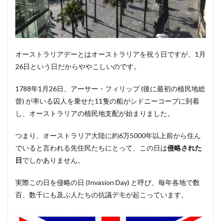
4.1
オー
スト
ラリ
アに
オーストラリアデーとはオーストラリアを祝う日ですが、1月
は国
26日という日だからややこしいのです。
の独
立記
念日
1788年1月26日、アーサー・フィリップ (後に最初の植民地総
はな
督) が率いる囚人を乗せた11隻の船がシドニ​​ーコーブに到着
い
し、オーストラリアの植民地支配が始まりました。
5
多民
つまり、オーストラリア大陸に約6万5000年以上前から住ん
族が
でいると言われる先住民たちにとって、この日は
侵略された
共存
する
日
でしかありません。
オー
スト
実際この日を侵略の日 (Invasion Day) と呼び、毎年各地で数
ラリ
ア
百、数千にも及ぶ人たちの抗議デモが起こっています。
6
おわ