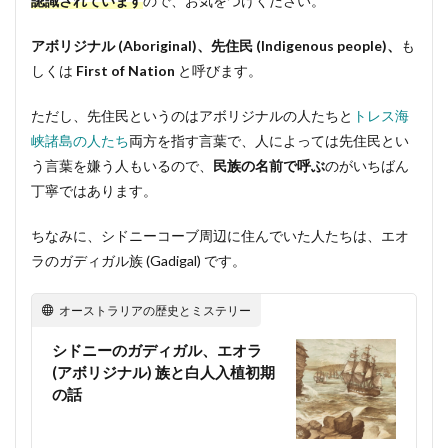
認識されています
ので、お気をつけください。
アボリジナル (Aboriginal)、先住民 (Indigenous people)、
も
しくは
First of Nation
と呼びます。
ただし、先住民というのはアボリジナルの人たちと
トレス海
峡諸島の人たち
両方を指す言葉で、人によっては先住民とい
う言葉を嫌う人もいるので、
民族の名前で呼ぶ
のがいちばん
丁寧ではあります。
ちなみに、シドニーコーブ周辺に住んでいた人たちは、エオ
ラのガディガル族 (Gadigal) です。
オーストラリアの歴史とミステリー
シドニーのガディガル、エオラ
(アボリジナル) 族と白人入植初期
の話