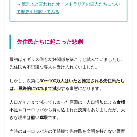
→
流刑地と言われたオーストラリアの囚人たちについ
て歴史を紐解いてみる
先住民たちに起こった悲劇
最初はイギリス側も友好関係を築こうと試みていましたし、
先住民も不思議な客人を受け入れていました。
しかし、次第に
30〜100万人はいたと推定される先住民たち
は、最終的に90%まで減少
する事態になります。
人口がそこまで減ってしまった原因は、人口増加による
食糧
不足
やヨーロッパから持ち込まれた
疫病
もありましたが、大
きな理由は
酷い虐殺
です。
当時のヨーロッパ人の価値観で先住民を文明を持たない野蛮