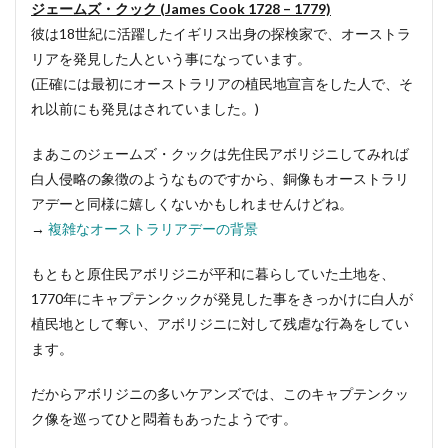
ジェームズ・クック (James Cook 1728 – 1779)
彼は18世紀に活躍したイギリス出身の探検家で、オーストラ
リアを発見した人という事になっています。
(正確には最初にオーストラリアの植民地宣言をした人で、そ
れ以前にも発見はされていました。)
まあこのジェームズ・クックは先住民アボリジニしてみれば
白人侵略の象徴のようなものですから、銅像もオーストラリ
アデーと同様に嬉しくないかもしれませんけどね。
→
複雑なオーストラリアデーの背景
もともと原住民アボリジニが平和に暮らしていた土地を、
1770年にキャプテンクックが発見した事をきっかけに白人が
植民地として奪い、アボリジニに対して残虐な行為をしてい
ます。
だからアボリジニの多いケアンズでは、このキャプテンクッ
ク像を巡ってひと悶着もあったようです。