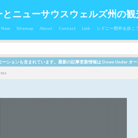
ーとニューサウスウェルズ州の観
s New
Sitemap
About
Contact
Link
シドニー郊外を歩こ
新の記事更新情報は Down Under オーストラリア関連サイト全
ross