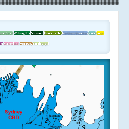
ane Cove
Willoughby
Mosman
Hunter’s Hill
Northern Beaches
Ryde
Inner
ver
Sutherland
Hornsby
Ku-ring-gui