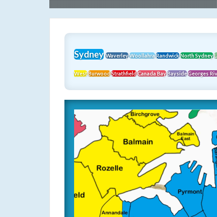
Sydney
Waverley
Woollahra
Randwick
North Sydney
L
West
Burwood
Strathfield
Canada Bay
Bayside
Georges Ri