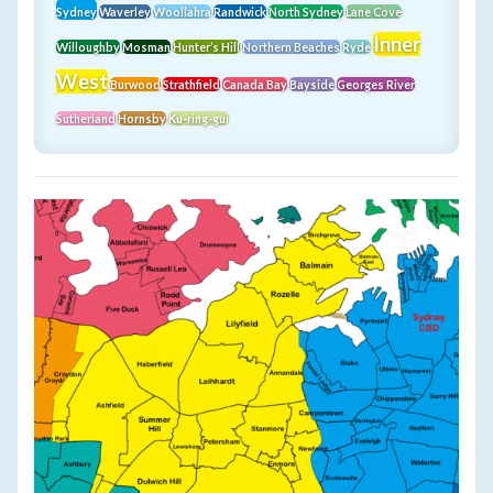
Sydney
Waverley
Woollahra
Randwick
North Sydney
Lane Cove
Inner
Willoughby
Mosman
Hunter’s Hill
Northern Beaches
Ryde
West
Burwood
Strathfield
Canada Bay
Bayside
Georges River
Sutherland
Hornsby
Ku-ring-gui