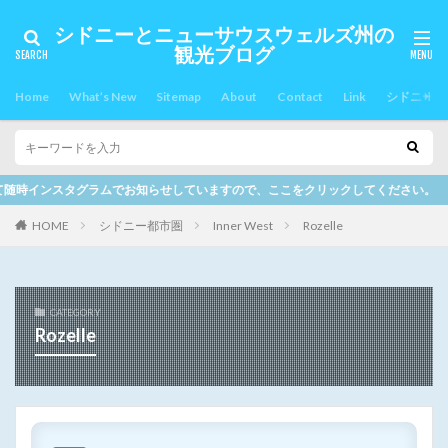
シドニーとニューサウスウェルズ州の
観光ブログ
Home
What’s New
Sitemap
About
Contact
Link
シドニー郊
らせしていますので、ここをクリックしてください。
HOME
シドニー都市圏
Inner West
Rozelle
CATEGORY
Rozelle