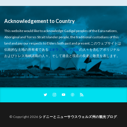
Acknowledgement to Country
This website would like to acknowledge Gadigal peoples of the Eora nations,
Aboriginal and Torres Strait Islander people, the traditional custodians of this
land and pay our respects to Elders both past and present.このウェブサイトは
伝統的な土地の所有者である
エオラ、ガディガル
の人々を含むアボリジナル
およびトレス海峡諸島の人々、そして過去と現在の長老に敬意を表します。
© Copyright 2026
シドニーとニューサウスウェルズ州の観光ブログ
.