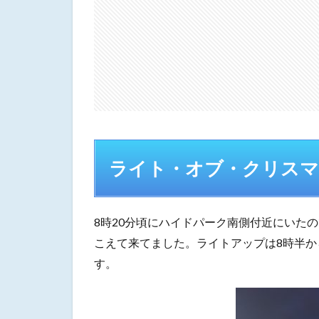
2
屋
台
3
ラ
イ
ト
ア
ッ
プ
ライト・オブ・クリス
4
お
わ
8時20分頃にハイドパーク南側付近にいた
り
こえて来てました。ライトアップは8時半か
に
す。