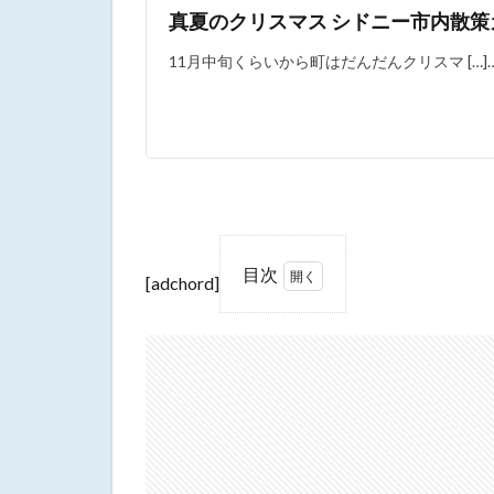
真夏のクリスマス シドニー市内散策
11月中旬くらいから町はだんだんクリスマ […]
目次
[adchord]
1
ライ
ト・
オ
ブ・
クリ
スマ
ス