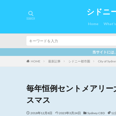
シドニ
Home
What’
当サイトには、プロモーションも含まれています
HOME
最新記事
シドニー都市圏
City of Sydne
毎年恒例セントメアリー
スマス
2018年12月8日
2023年3月24日
Sydney CBD
1