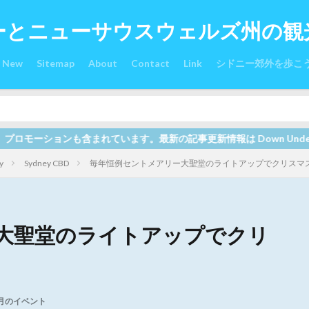
ーとニューサウスウェルズ州の観
s New
Sitemap
About
Contact
Link
シドニー郊外を歩こ
。最新の記事更新情報は Down Under オーストラリア関連サイ
y
Sydney CBD
毎年恒例セントメアリー大聖堂のライトアップでクリスマ
大聖堂のライトアップでクリ
2月のイベント