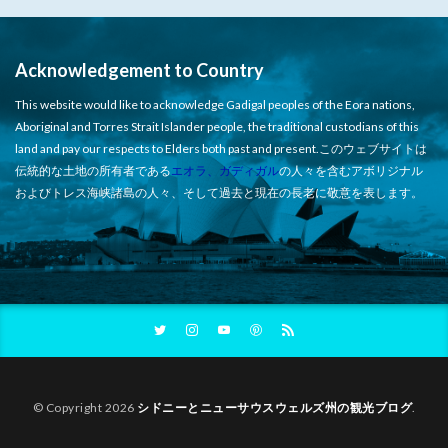
Acknowledgement to Country
This website would like to acknowledge Gadigal peoples of the Eora nations,
Aboriginal and Torres Strait Islander people, the traditional custodians of this
land and pay our respects to Elders both past and present.このウェブサイトは
伝統的な土地の所有者である
エオラ、ガディガル
の人々を含むアボリジナル
およびトレス海峡諸島の人々、そして過去と現在の長老に敬意を表します。
© Copyright 2026
シドニーとニューサウスウェルズ州の観光ブログ
.