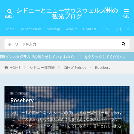
シドニーとニューサウスウェルズ州の
観光ブログ
Home
What’s New
Sitemap
About
Contact
Link
シドニー郊
ていますので、ここをクリックしてください。
HOME
シドニー都市圏
City of Sydney
Rosebery
CATEGORY
Rosebery
シドニー中心部から南へ約6km の場所にあるローズベリー (Rosebery)
は、ただの通過点として通り過ぎてしまうような小さなサバーブです
が、アレクサンドリアやマスコットなどにも近く、意外とおしゃれな
カフェもあります。