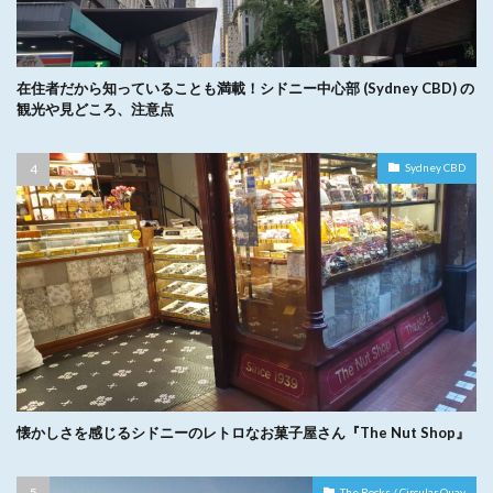
在住者だから知っていることも満載！シドニー中心部 (Sydney CBD) の
観光や見どころ、注意点
Sydney CBD
懐かしさを感じるシドニーのレトロなお菓子屋さん『The Nut Shop』
The Rocks / Circular Quay