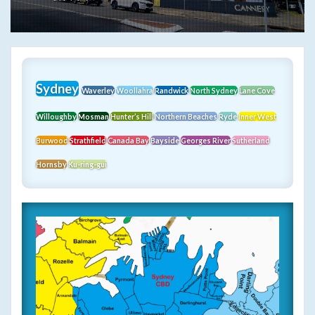
Sydney
Waverley
Woollahra
Randwick
North Sydney
Lane Cove
Willoughby
Mosman
Hunter’s Hill
Northern Beaches
Ryde
Inner West
Burwood
Strathfield
Canada Bay
Bayside
Georges River
Sutherland
Hornsby
Ku-ring-gui