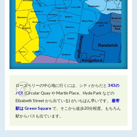
ローズベリーの中心地に行くには、シティからだと
343の
バス
(Circular Quay や Martin Place、Hyde Park などの
Elizabeth Street から出ている) がいちばん早いです。
最寄
駅は Green Square
で、そこから徒歩20分程度。もちろん
駅からバスも出ています。