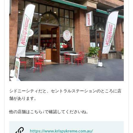
無料
ドー
ナツ
配布
3
たく
さん
ドー
ナツ
を買
って
も冷
凍す
れば
長期
保存
シドニーシティだと、セントラルステーションのところに店
可能
舗があります。
4
他の
他の店舗はこちら↓で確認してくださいね。
会社
との
コラ
https://www.krispykreme.com.au/
ボ