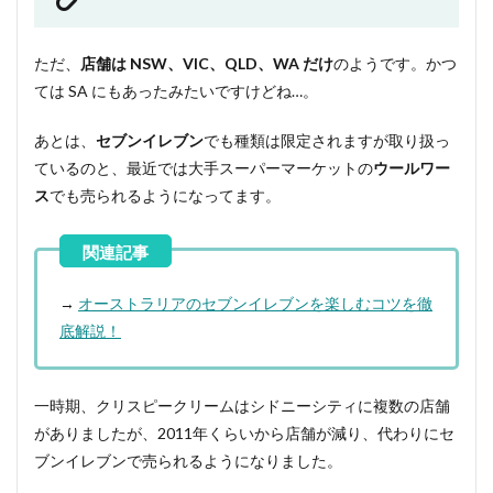
5
おわ
ただ、
店舗は NSW、VIC、QLD、WA だけ
のようです。かつ
りに
ては SA にもあったみたいですけどね…。
あとは、
セブンイレブン
でも種類は限定されますが取り扱っ
ているのと、最近では大手スーパーマーケットの
ウールワー
ス
でも売られるようになってます。
→
オーストラリアのセブンイレブンを楽しむコツを徹
底解説！
一時期、クリスピークリームはシドニーシティに複数の店舗
がありましたが、2011年くらいから店舗が減り、代わりにセ
ブンイレブンで売られるようになりました。