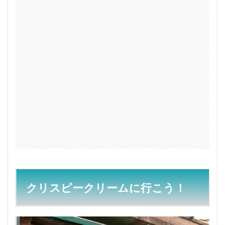
ドー
ナツ
色々
1.1.1
期間限
定ドー
ナツ
1.1.2
クリス
マスや
ハロウ
ィンな
どのイ
ベント
限定ド
ーナツ
2
クリスピークリームに行こう！
6月
の第
1月
曜日
には