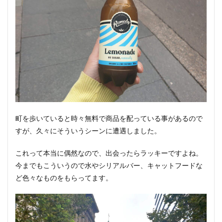
3.3
ココ
ナッ
ツウ
ォー
ター
ケフ
ィア
シリ
ーズ
3.4
スイ
町を歩いていると時々無料で商品を配っている事があるので
ッチ
すが、久々にそういうシーンに遭遇しました。
ェル
シリ
ーズ
これって本当に偶然なので、出会ったらラッキーですよね。
3.5
今までもこういうので水やシリアルバー、キャットフードな
テパ
ど色々なものをもらってます。
チェ
3.6
グッ
ドエ