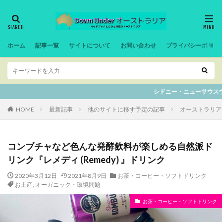
ホーム
記事一覧
サイトについて
お問い合わせ
プライバシーポリシ
シドニー・ニューサウスウェルズ州の記事は全て別サイ
HOME
最新記事
他のサイトに移す予定の記事
オーストラリア
コンブチャなど色んな発酵飲料が楽しめる自然派ド
リンク『レメディ (Remedy) 』ドリンク
2020年3月12日
2021年8月9日
お茶・コーヒー・ソフトドリンク
お土産
,
オーガニック・環境問題
お茶・コーヒー・ソフトドリンク