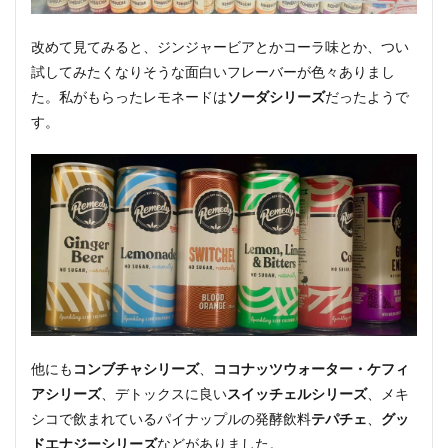
改めて見てみると、ジンジャービアとかコーラ味とか、つい
試してみたくなりそうな面白いフレーバーが色々ありまし
た。私がもらったレモネードは
ソーダシリーズ
だったようで
す。
他にも
コンブチャシリーズ
、
ココナッツウォーター・ケフィ
アシリーズ
、デトックスに良い
スイッチェルシリーズ
、メキ
シコで飲まれているパイナップルの発酵飲料
テパチェ
、
グッ
ドエナジーシリーズ
などがありました。