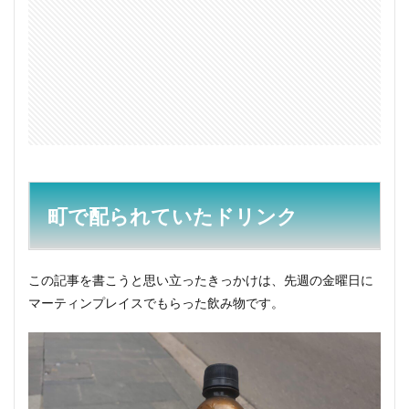
マー
ケッ
トで
普通
に売
って
ます
3
比較
して
みた
3.1
町で配られていたドリンク
コン
ブチ
ャシ
リー
この記事を書こうと思い立ったきっかけは、先週の金曜日に
ズ
マーティンプレイスでもらった飲み物です。
3.2
ソー
ダシ
リー
ズ