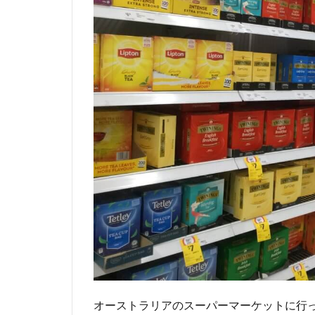
イニ
ング
ス
2.1.1
オース
トラリ
アン ア
フタヌ
ーン テ
ィー
2.2
T2
(ティ
ーツ
ー)
2.3
ルピ
シア
オーストラリアのスーパーマーケットに行
のオ