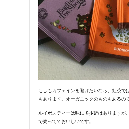
ィ
ー
と
ア
フ
タ
ヌ
ー
ン
テ
ィ
ー
4
お
もしもカフェインを避けたいなら、紅茶で
茶
の
もあります。オーガニックのものもあるの
種
類
ルイボスティーは味に多少癖はありますが
に
で売ってておいしいです。
つ
い