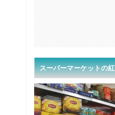
ケ
ッ
ト
の
紅
茶
2
お
す
す
め
の
スーパーマーケットの紅
紅
茶
ブ
ラ
ン
ド
2.1
トワ