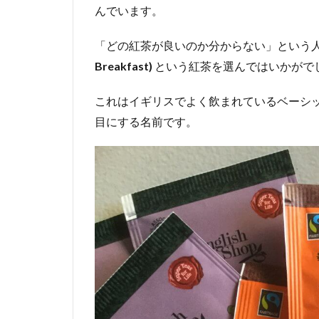
ース
んでいます。
トラ
リア
「どの紅茶が良いのか分からない」という
限定
Breakfast)
という紅茶を選んではいかがで
品
2.4
これはイギリスでよく飲まれているベーシ
伝統
目にする名前です。
的な
紅茶
ビリ
ーテ
ィー
2.5
その
他
3
ハ
イ
テ